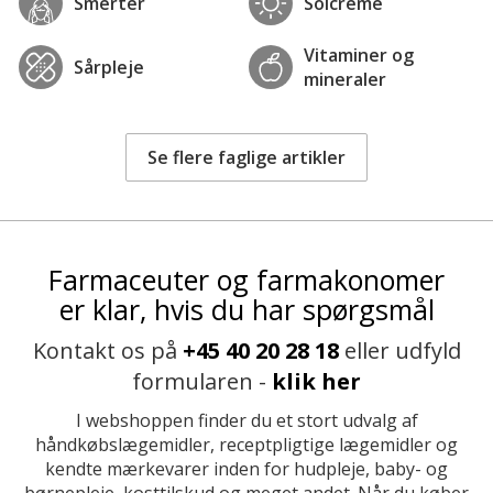
Smerter
Solcreme
Vitaminer og
Sårpleje
mineraler
Se flere faglige artikler
Farmaceuter og farmakonomer
er klar, hvis du har spørgsmål
Kontakt os på
+45 40 20 28 18
eller udfyld
formularen -
klik her
I webshoppen finder du et stort udvalg af
håndkøbslægemidler, receptpligtige lægemidler og
kendte mærkevarer inden for hudpleje, baby- og
børnepleje, kosttilskud og meget andet. Når du køber