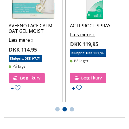
AVEENO FACE CALM
ACTIPROCT SPRAY
OAT GEL MOIST
Læs mere »
Læs mere »
DKK 119,95
DKK 114,95
Klubpris: DKK 101,96
Klubpris: DKK 97,71
På lager
På lager
Læg i kurv
Læg i kurv
Tilføj til ønskeseddel
Tilføj til ønskeseddel