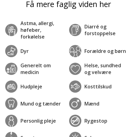
Få mere faglig viden her
Astma, allergi,
Diarré og
høfeber,
forstoppelse
forkølelse
Dyr
Forældre og børn
Generelt om
Helse, sundhed
medicin
og velvære
Hudpleje
Kosttilskud
Mund og tænder
Mænd
Personlig pleje
Rygestop