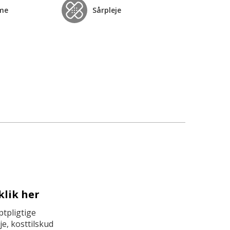
me
Sårpleje
klik her
tpligtige
e, kosttilskud