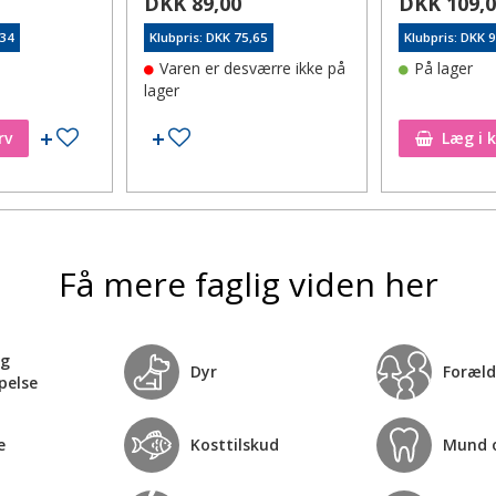
DKK 89,00
DKK 109,
,34
Klubpris: DKK 75,65
Klubpris: DKK 
Varen er desværre ikke på
På lager
lager
Tilføj til ønskeseddel
Tilføj til ønskeseddel
rv
Læg i 
Få mere faglig viden her
og
Dyr
Foræld
pelse
e
Kosttilskud
Mund 