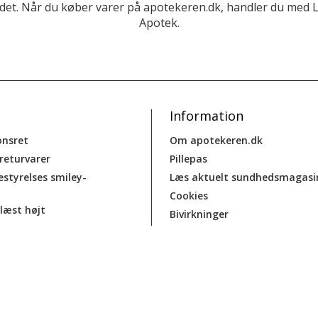
et. Når du køber varer på apotekeren.dk, handler du med 
Apotek.
Information
onsret
Om apotekeren.dk
 returvarer
Pillepas
estyrelses smiley-
Læs aktuelt sundhedsmagasi
Cookies
læst højt
Bivirkninger