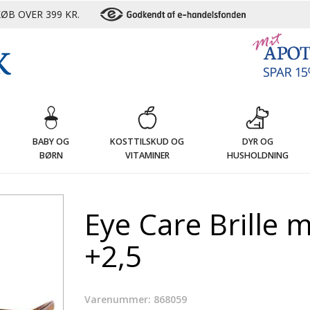
ØB OVER 399 KR.
G
BABY OG
KOSTTILSKUD OG
DYR OG
BØRN
VITAMINER
HUSHOLDNING
Eye Care Brille m
+2,5
Varenummer: 868059