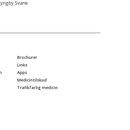
Lyngby Svane
Brochurer
Links
n
Apps
Medicintilskud
Trafikfarlig medicin