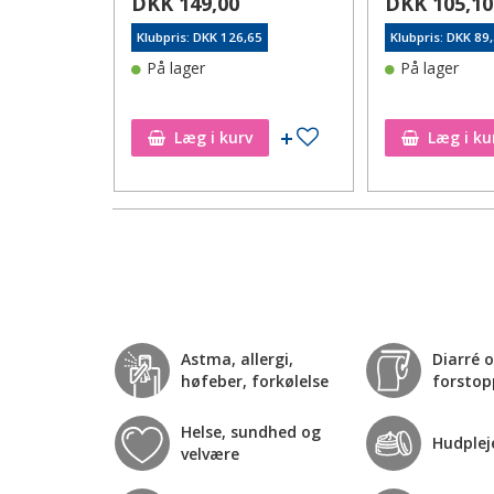
DKK 149,00
DKK 105,10
5
Klubpris: DKK 126,65
Klubpris: DKK 89
På lager
På lager
Tilføj til ønskeseddel
Tilføj til ønskeseddel
Læg i kurv
Læg i ku
Astma, allergi,
Diarré 
høfeber, forkølelse
forstop
Helse, sundhed og
Hudplej
velvære