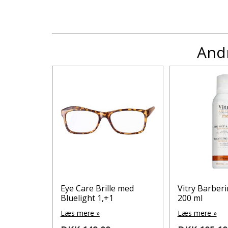
Andr
e med
Eye Care Brille med
Vitry Barbe
1
Bluelight 1,+1
200 ml
Læs mere »
Læs mere »