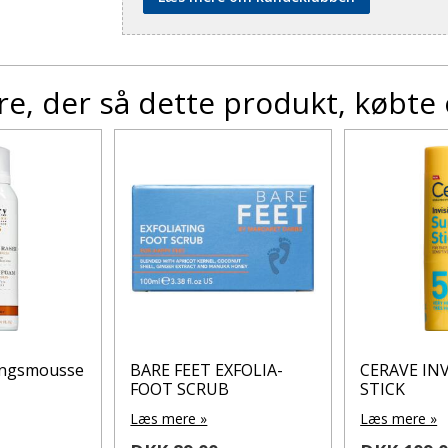
e, der så dette produkt, købte
ringsmousse
BARE FEET EXFOLIA-
CERAVE IN
FOOT SCRUB
STICK
Læs mere »
Læs mere »