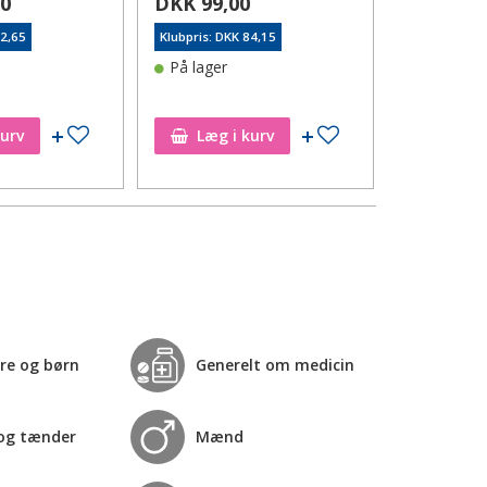
00
DKK 99,00
DKK 149
92,65
Klubpris: DKK 84,15
Klubpris: DK
På lager
På lager
Tilføj til ønskeseddel
Tilføj til ønskeseddel
kurv
Læg i kurv
Læg i
re og børn
Generelt om medicin
og tænder
Mænd