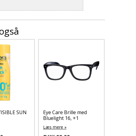
 også
VISIBLE SUN
Eye Care Brille med
Eye Care B
Bluelight 16, +1
Bluelight 
Læs mere »
Læs mere 