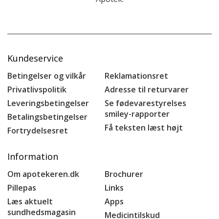
Kundeservice
Betingelser og vilkår
Reklamationsret
Privatlivspolitik
Adresse til returvarer
Leveringsbetingelser
Se fødevarestyrelses
smiley-rapporter
Betalingsbetingelser
Få teksten læst højt
Fortrydelsesret
Information
Om apotekeren.dk
Brochurer
Pillepas
Links
Læs aktuelt
Apps
sundhedsmagasin
Medicintilskud