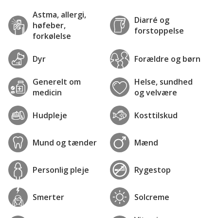
Astma, allergi,
Diarré og
høfeber,
forstoppelse
forkølelse
Dyr
Forældre og børn
Generelt om
Helse, sundhed
medicin
og velvære
Hudpleje
Kosttilskud
Mund og tænder
Mænd
Personlig pleje
Rygestop
Smerter
Solcreme