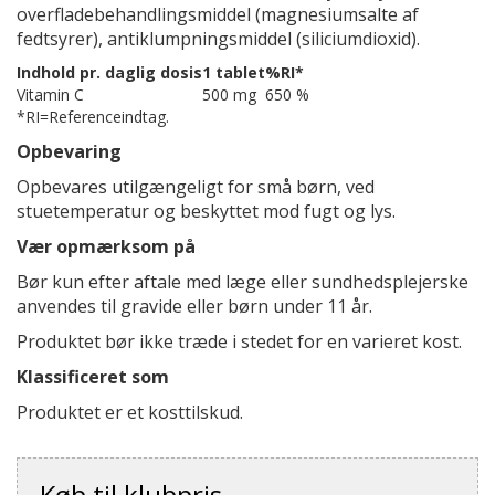
overfladebehandlingsmiddel (magnesiumsalte af
fedtsyrer), antiklumpningsmiddel (siliciumdioxid).
Indhold pr. daglig dosis
1 tablet
%RI*
Vitamin C
500 mg
650 %
*RI=Referenceindtag.
Opbevaring
Opbevares utilgængeligt for små børn, ved
stuetemperatur og beskyttet mod fugt og lys.
Vær opmærksom på
Bør kun efter aftale med læge eller sundhedsplejerske
anvendes til gravide eller børn under 11 år.
Produktet bør ikke træde i stedet for en varieret kost.
Klassificeret som
Produktet er et kosttilskud.
Køb til klubpris