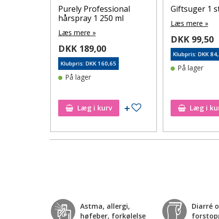
Purely Professional
Giftsuger 1 s
 stk.
hårspray 1 250 ml
Læs mere »
Læs mere »
DKK 99,50
DKK 189,00
Klubpris: DKK 84
7
Klubpris: DKK 160,65
På lager
rre ikke på
På lager
ønskeseddel
Tilføj til ønskeseddel
Læg i kurv
Læg i ku
Astma, allergi,
Diarré 
høfeber, forkølelse
forstop