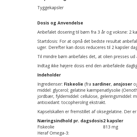
Tyggekapsler
Dosis og Anvendelse
Anbefalet dosering til børn fra 3 år og voksne: 2 ka
Startdosis: For at opnå det bedste resultat anbefal
uger. Derefter kan dosis reduceres til 2 kapsler dag
Til mindre børn anbefales det, at olien presses ud
Indtag ikke højere dosis end den anbefalede dagli
Indeholder
Ingredienser:
Fiskeolie
(fra
sardiner
,
ansjoser
o
middel: glycerol; gelatine kæmpenatlysolie (Oenothe
jordbær, fyldemiddel: cellulose, geleringsmiddel: m
antioxidant: tocopherolrig ekstrakt.
Kapselskallen er fremstillet af oksegelatine. Der er
Næringsindhold pr. dagsdosis
2 kapsler
Fiskeolie
813 mg
Heraf Omega-3: