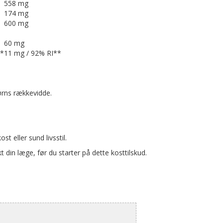
558 mg
174 mg
600 mg
60 mg
**
11 mg / 92% RI**
ørns rækkevidde.
st eller sund livsstil.
 din læge, før du starter på dette kosttilskud.