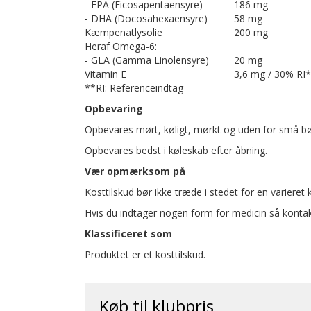
- EPA (Eicosapentaensyre)
186 mg
- DHA (Docosahexaensyre)
58 mg
Kæmpenatlysolie
200 mg
Heraf Omega-6:
- GLA (Gamma Linolensyre)
20 mg
Vitamin E
3,6 mg / 30% RI
**RI: Referenceindtag
Opbevaring
Opbevares mørt, køligt, mørkt og uden for små b
Opbevares bedst i køleskab efter åbning.
Vær opmærksom på
Kosttilskud bør ikke træde i stedet for en varieret ko
Hvis du indtager nogen form for medicin så kontakt
Klassificeret som
Produktet er et kosttilskud.
Køb til klubpris