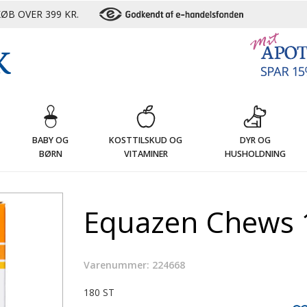
ØB OVER 399 KR.
G
BABY OG
KOSTTILSKUD OG
DYR OG
BØRN
VITAMINER
HUSHOLDNING
Equazen Chews 1
Varenummer: 224668
180 ST