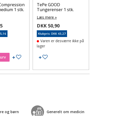
 Compression
TePe GOOD
Purely Pr
edium 1 stk.
Tungerenser 1 stk.
hårspray 
Læs mere »
Læs mere 
95
DKK 50,90
DKK 189
95,16
Klubpris: DKK 43,27
Klubpris: DK
Varen er desværre ikke på
På lager
lager
Tilføj til ønskeseddel
Tilføj til ønskeseddel
kurv
Læg i
re og børn
Generelt om medicin