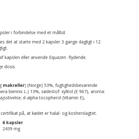
psler i forbindelse med et måltid.
es det at starte med 2 kapsler 3 gange dagligt i 12
ligt.
 af kapslen eller anvende Equazen flydende.
ge dosis.
g
makreller
) (Norge) 53%, fugtighedsbevarende
ra biennis L.) 13%, sødestof: xylitol (E 967), aroma:
ajsstivelse; d-alpha tocopherol (Vitamin E),
 certifikat på, at kødet er halal- og kosherslagtet.
6 kapsler
2439 mg