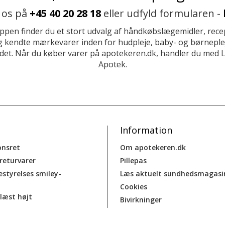
 os på
+45 40 20 28 18
eller udfyld formularen -
ppen finder du et stort udvalg af håndkøbslægemidler, recep
 kendte mærkevarer inden for hudpleje, baby- og børneplej
et. Når du køber varer på apotekeren.dk, handler du med 
Apotek.
Information
onsret
Om apotekeren.dk
 returvarer
Pillepas
estyrelses smiley-
Læs aktuelt sundhedsmagasi
Cookies
læst højt
Bivirkninger