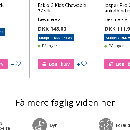
tk.
Eskio-3 Kids Chewable
Jasper Pro
27 stk.
ankelbind m
Læs mere »
Læs mere »
DKK 148,00
DKK 111,
,58
Klubpris: DKK 125,80
Klubpris: DKK 
På lager
På lager
Tilføj til ønskeseddel
Tilføj til ønskeseddel
rv
Læg i kurv
Læg i 
Få mere faglig viden her
og
Dyr
Foræld
pelse