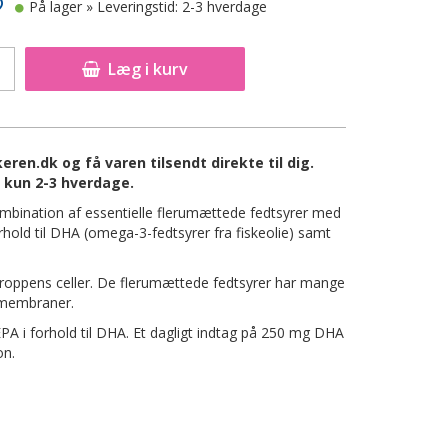
På lager
» Leveringstid: 2-3 hverdage
Læg i kurv
ren.dk og få varen tilsendt direkte til dig.
 kun 2-3 hverdage.
mbination af essentielle flerumættede fedtsyrer med
orhold til DHA (omega-3-fedtsyrer fra fiskeolie) samt
 kroppens celler. De flerumættede fedtsyrer har mange
s membraner.
PA i forhold til DHA. Et dagligt indtag på 250 mg DHA
on.