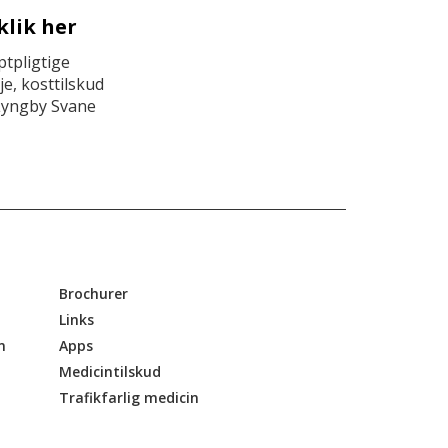
klik her
tpligtige
e, kosttilskud
Lyngby Svane
Brochurer
Links
n
Apps
Medicintilskud
Trafikfarlig medicin