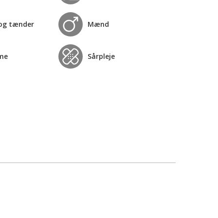
og tænder
Mænd
me
Sårpleje