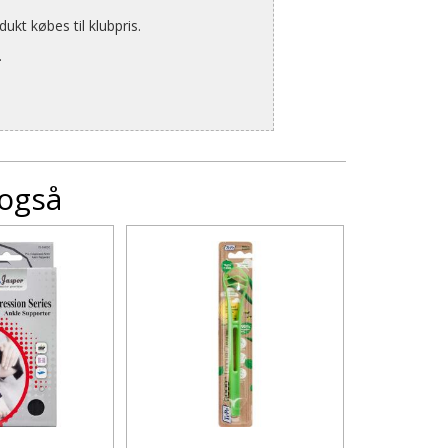
kt købes til klubpris.
.
 også