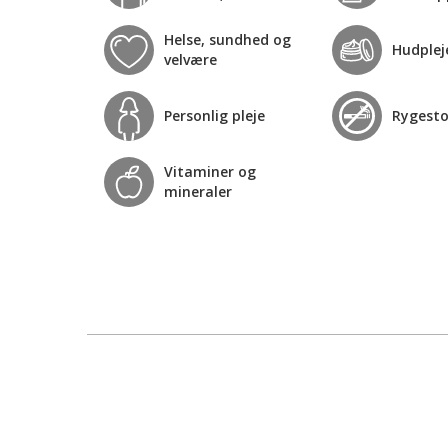
Helse, sundhed og
Hudplej
velvære
Personlig pleje
Rygest
Vitaminer og
mineraler