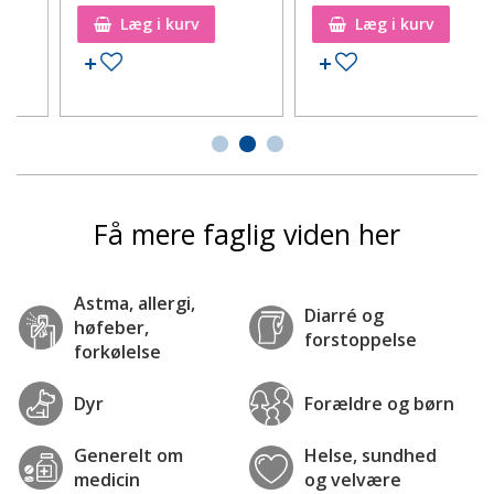
Læg i kurv
Læg i kurv
Tilføj til ønskeseddel
Tilføj til ønskeseddel
Få mere faglig viden her
Astma, allergi,
Diarré og
høfeber,
forstoppelse
forkølelse
Dyr
Forældre og børn
Generelt om
Helse, sundhed
medicin
og velvære