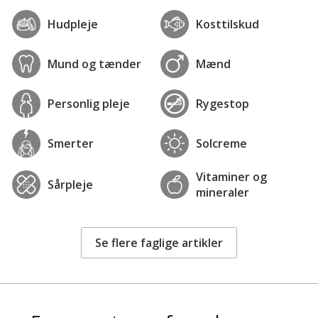
Hudpleje
Kosttilskud
Mund og tænder
Mænd
Personlig pleje
Rygestop
Smerter
Solcreme
Vitaminer og
Sårpleje
mineraler
Se flere faglige artikler