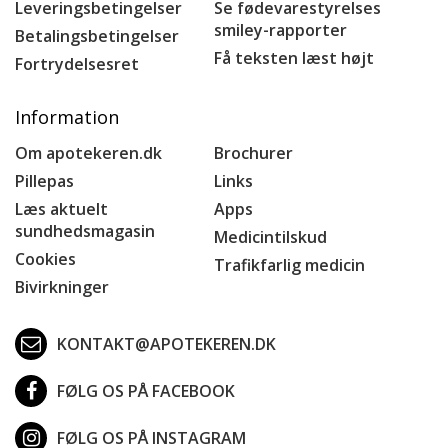
Leveringsbetingelser
Se fødevarestyrelses
smiley-rapporter
Betalingsbetingelser
Få teksten læst højt
Fortrydelsesret
Information
Om apotekeren.dk
Brochurer
Pillepas
Links
Læs aktuelt
Apps
sundhedsmagasin
Medicintilskud
Cookies
Trafikfarlig medicin
Bivirkninger
KONTAKT@APOTEKEREN.DK
FØLG OS PÅ FACEBOOK
FØLG OS PÅ INSTAGRAM