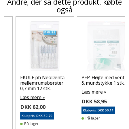
Andre, der så dette produkt, købte
også
EKULF ph NeoDenta
PEP-Fløjte med ventil
mellemrumsbørster
& mundstykke 1 stk.
0,7 mm 12 stk.
Læs mere »
Læs mere »
DKK 58,95
DKK 62,00
Klubpris: DKK 50,11
Klubpris: DKK 52,70
På lager
På lager