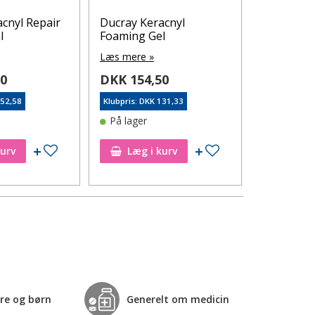
cnyl Repair
Ducray Keracnyl
Ducray Ke
l
Foaming Gel
Foaming G
Læs mere »
Læs mere 
50
DKK 154,50
DKK 234
152,58
Klubpris: DKK 131,33
Klubpris: DK
På lager
På lager
Tilføj til ønskeseddel
Tilføj til ønskeseddel
kurv
Læg i kurv
Læg i
re og børn
Generelt om medicin