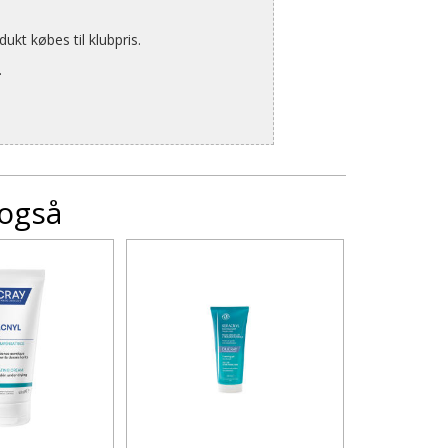
kt købes til klubpris.
.
 også