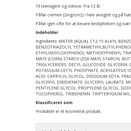
Til teenagere og voksne. Fra 12 år.
Påfør cremen (2mg/cm2) i hele ansigtet og på hal
Påfør igen ofte for at bevare beskyttelsen og især
Indeholder
Ingredients: WATER (AQUA). C12-15 ALKYL BE
BENZOTRIAZOLYL TETRAMETHYLBUTYLPHENOL [N
ETHYLHEXYLOXYPHENOL METHOXYPHENYL TRIAZ
MAYS (CORN) STARCH (ZEA MAYS STARCH). B
TRIGLYCERIDES. DECYL GLUCOSIDE. GLYCERIN. 
POTASSIUM CETYL PHOSPHATE. ACRYLATES/C10
ACID. CAPRYLYL GLYCOL. DISODIUM EDTA. FRA
GLYCERYL DIBEHENATE. GLYCERYL LAURATE. M
PENTYLENE GLYCOL. PROPYLENE GLYCOL. SOD
TOCOPHEROL. TRIBEHENIN. TRIPTERYGIUM WIL
Klassificeret som
Produktet er et kosmetisk produkt.