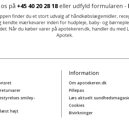
 os på
+45 40 20 28 18
eller udfyld formularen -
ppen finder du et stort udvalg af håndkøbslægemidler, recep
 kendte mærkevarer inden for hudpleje, baby- og børneplej
et. Når du køber varer på apotekeren.dk, handler du med 
Apotek.
Information
onsret
Om apotekeren.dk
 returvarer
Pillepas
estyrelses smiley-
Læs aktuelt sundhedsmagasi
Cookies
læst højt
Bivirkninger