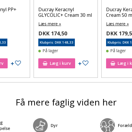
nyl PP+
Ducray Keracnyl
Ducray Kera
GLYCOLIC+ Cream 30 ml
Cream 50 m
Læs mere »
Læs mere »
DKK 174,50
DKK 179,
8,33
Klubpris: DKK 148,33
Klubpris: DKK 
På lager
På lager
Tilføj til ønskeseddel
Tilføj til ønskeseddel
rv
Læg i kurv
Læg i 
Få mere faglig viden her
og
Dyr
Foræld
pelse