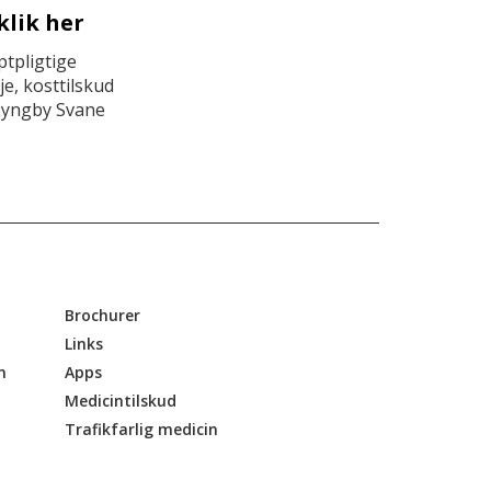
klik her
tpligtige
e, kosttilskud
Lyngby Svane
Brochurer
Links
n
Apps
Medicintilskud
Trafikfarlig medicin