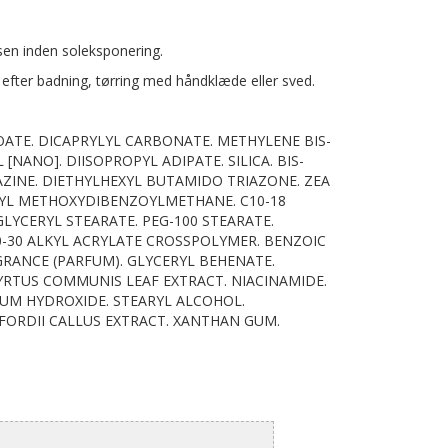
sen inden soleksponering.
 efter badning, tørring med håndklæde eller sved.
NZOATE. DICAPRYLYL CARBONATE. METHYLENE BIS-
ANO]. DIISOPROPYL ADIPATE. SILICA. BIS-
INE. DIETHYLHEXYL BUTAMIDO TRIAZONE. ZEA
UTYL METHOXYDIBENZOYLMETHANE. C10-18
GLYCERYL STEARATE. PEG-100 STEARATE.
-30 ALKYL ACRYLATE CROSSPOLYMER. BENZOIC
GRANCE (PARFUM). GLYCERYL BEHENATE.
YRTUS COMMUNIS LEAF EXTRACT. NIACINAMIDE.
IUM HYDROXIDE. STEARYL ALCOHOL.
FORDII CALLUS EXTRACT. XANTHAN GUM.