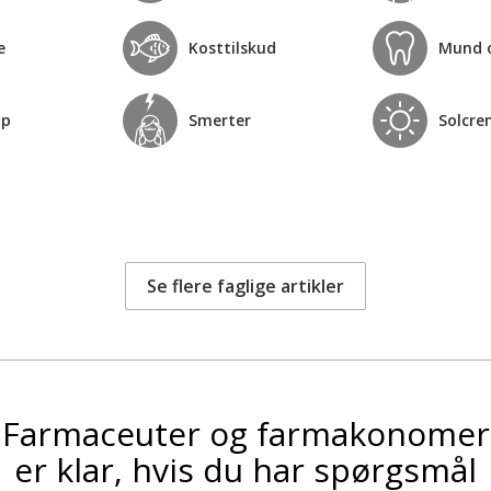
e
Kosttilskud
Mund 
op
Smerter
Solcre
Se flere faglige artikler
Farmaceuter og farmakonomer
er klar, hvis du har spørgsmål