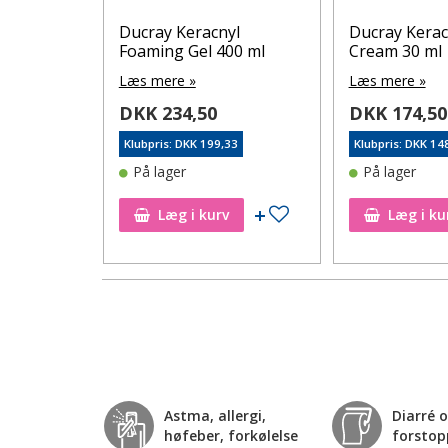
yl
Ducray Keracnyl
Ducray Kerac
Foaming Gel 400 ml
Cream 30 ml
Læs mere »
Læs mere »
DKK 234,50
DKK 174,50
33
Klubpris: DKK 199,33
Klubpris: DKK 14
På lager
På lager
Tilføj til ønskeseddel
Tilføj til ønskeseddel
Læg i kurv
Læg i ku
Astma, allergi,
Diarré 
høfeber, forkølelse
forstop