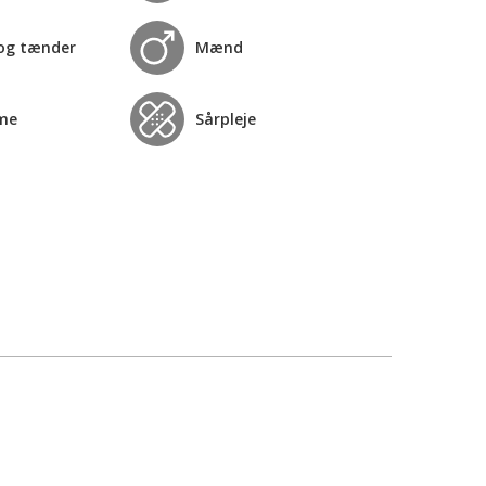
og tænder
Mænd
me
Sårpleje