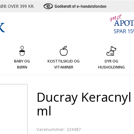
ØB OVER 399 KR.
G
BABY OG
KOSTTILSKUD OG
DYR OG
BØRN
VITAMINER
HUSHOLDNING
Ducray Keracnyl
ml
Varenummer: 224487