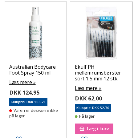
Australian Bodycare
Ekulf PH
Foot Spray 150 ml
mellemrumsbørster
sort 1,5 mm 12 stk.
Læs mere »
Læs mere »
DKK 124,95
DKK 62,00
Klubpris: DKK 106,21
Klubpris: DKK 52,70
Varen er desværre ikke
på lager
På lager
Læg i kurv