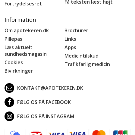
Få teksten læst højt
Fortrydelsesret
Information
Om apotekeren.dk
Brochurer
Pillepas
Links
Læs aktuelt
Apps
sundhedsmagasin
Medicintilskud
Cookies
Trafikfarlig medicin
Bivirkninger
KONTAKT@APOTEKEREN.DK
FØLG OS PÅ FACEBOOK
FØLG OS PÅ INSTAGRAM