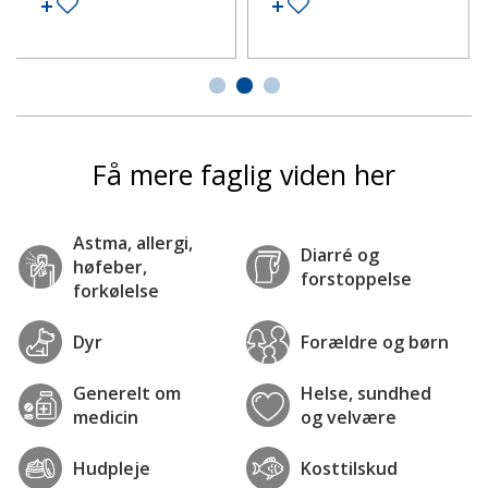
Tilføj til ønskeseddel
Tilføj til ønskeseddel
Få mere faglig viden her
Astma, allergi,
Diarré og
høfeber,
forstoppelse
forkølelse
Dyr
Forældre og børn
Generelt om
Helse, sundhed
medicin
og velvære
Hudpleje
Kosttilskud