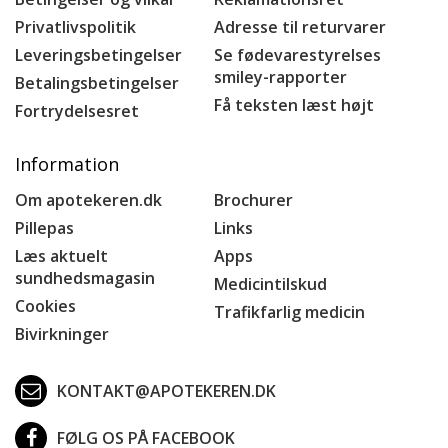
Privatlivspolitik
Adresse til returvarer
Leveringsbetingelser
Se fødevarestyrelses
smiley-rapporter
Betalingsbetingelser
Få teksten læst højt
Fortrydelsesret
Information
Om apotekeren.dk
Brochurer
Pillepas
Links
Læs aktuelt
Apps
sundhedsmagasin
Medicintilskud
Cookies
Trafikfarlig medicin
Bivirkninger
KONTAKT@APOTEKEREN.DK
FØLG OS PÅ FACEBOOK