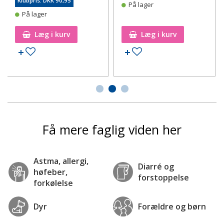
Klubpris: DKK 90,95
På lager
På lager
Læg i kurv
Læg i kurv
Tilføj til ønskeseddel
Tilføj til ønskeseddel
Få mere faglig viden her
Astma, allergi,
Diarré og
høfeber,
forstoppelse
forkølelse
Dyr
Forældre og børn