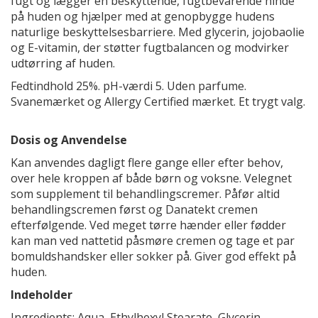
fugt og lægger en beskyttende, fugtbevarende hinde
på huden og hjælper med at genopbygge hudens
naturlige beskyttelsesbarriere. Med glycerin, jojobaolie
og E-vitamin, der støtter fugtbalancen og modvirker
udtørring af huden.
Fedtindhold 25%. pH-værdi 5. Uden parfume.
Svanemærket og Allergy Certified mærket. Et trygt valg.
Dosis og Anvendelse
Kan anvendes dagligt flere gange eller efter behov,
over hele kroppen af både børn og voksne. Velegnet
som supplement til behandlingscremer. Påfør altid
behandlingscremen først og Danatekt cremen
efterfølgende. Ved meget tørre hænder eller fødder
kan man ved nattetid påsmøre cremen og tage et par
bomuldshandsker eller sokker på. Giver god effekt på
huden.
Indeholder
Ingredients: Aqua, Ethylhexyl Stearate, Glycerin,