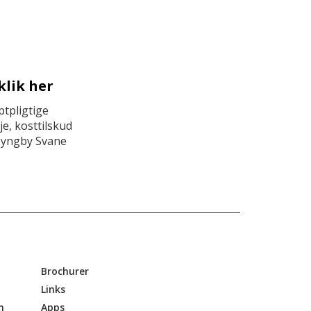
klik her
tpligtige
e, kosttilskud
Lyngby Svane
Brochurer
Links
n
Apps