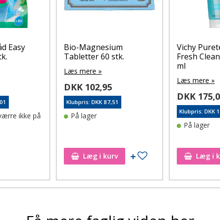
ium
Vichy Pureté Thermale
D-Pearls 38
stk.
Fresh Cleansing gel 200
stk.
ml
Læs mere »
Læs mere »
DKK 226,
DKK 175,00
,51
Klubpris: DKK 
Klubpris: DKK 148,75
På lager
På lager
Tilføj til ønskeseddel
Tilføj til ønskeseddel
rv
Læg i kurv
Læg i 