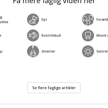
Få mere faglig viden her
og
Dyr
Foræld
pelse
e
Kosttilskud
Mund 
op
Smerter
Solcre
Se flere faglige artikler