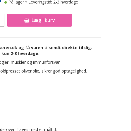
På lager
» Leveringstid: 2-3 hverdage
Læg i kurv
eren.dk og få varen tilsendt direkte til dig.
r kun 2-3 hverdage.
nogler, muskler og immunforsvar.
oldpresset olivenolie, sikrer god optagelighed.
 derover. Tages med et måltid.