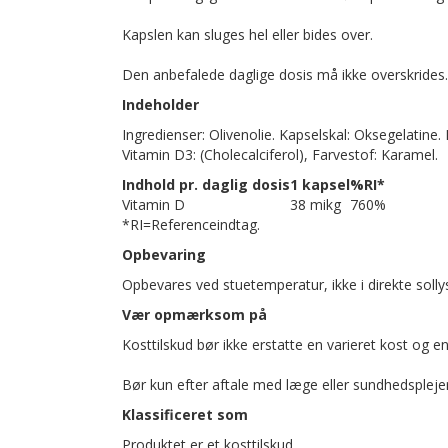
Kapslen kan sluges hel eller bides over.
Den anbefalede daglige dosis må ikke overskrides.
Indeholder
Ingredienser: Olivenolie. Kapselskal: Oksegelatine
Vitamin D3: (Cholecalciferol), Farvestof: Karamel.
Indhold pr. daglig dosis
1 kapsel
%RI*
Vitamin D
38 mikg
760%
*RI=Referenceindtag.
Opbevaring
Opbevares ved stuetemperatur, ikke i direkte sollys
Vær opmærksom på
Kosttilskud bør ikke erstatte en varieret kost og en 
Bør kun efter aftale med læge eller sundhedsplejer
Klassificeret som
Produktet er et kosttilskud.