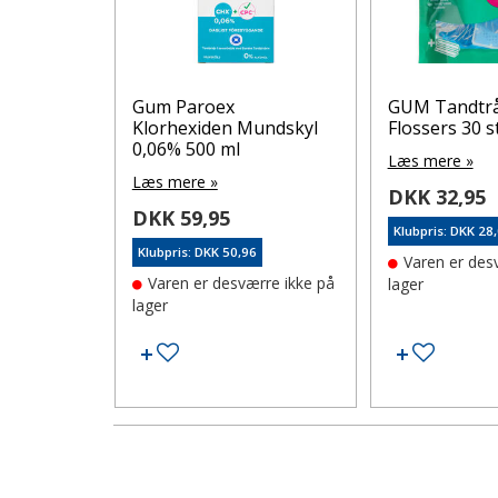
GUM Tandtråd Easy
Bio-Magnes
undskyl
Flossers 30 stk.
Tabletter 60 
Læs mere »
Læs mere »
DKK 32,95
DKK 102,95
Klubpris: DKK 28,01
Klubpris: DKK 87
6
Varen er desværre ikke på
På lager
rre ikke på
lager
ønskeseddel
Tilføj til ønskeseddel
Læg i ku