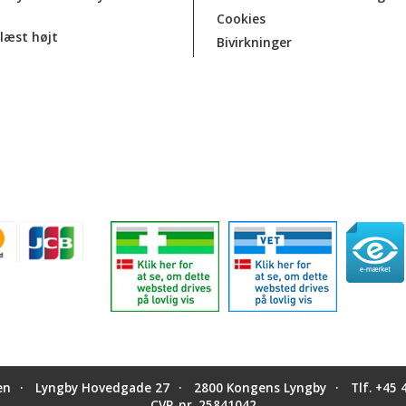
Cookies
læst højt
Bivirkninger
en
Lyngby Hovedgade 27
2800 Kongens Lyngby
Tlf.
+45 
CVR-nr. 25841042