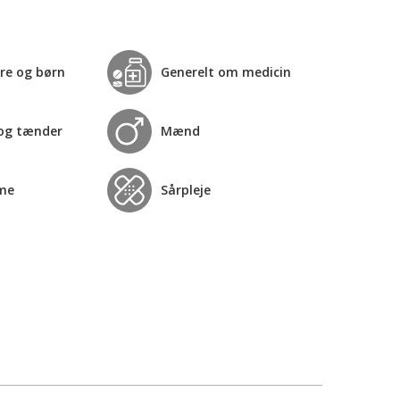
re og børn
Generelt om medicin
og tænder
Mænd
me
Sårpleje