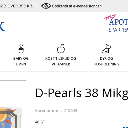
ØB OVER 399 KR.
G
BABY OG
KOSTTILSKUD OG
DYR OG
BØRN
VITAMINER
HUSHOLDNING
D-Pearls 38 Mikg
Varenummer: 215643
40 ST