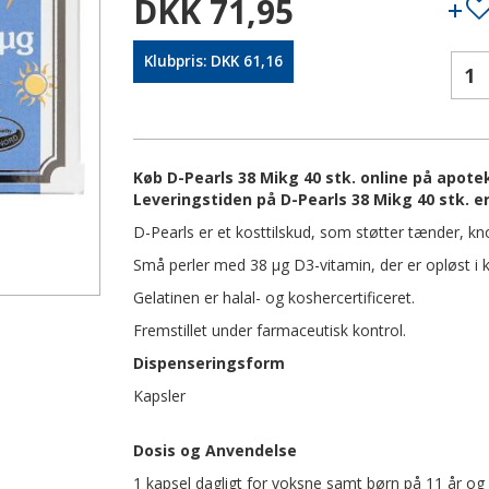
DKK 71,95
Klubpris: DKK 61,16
Køb D-Pearls 38 Mikg 40 stk. online på apotek
Leveringstiden på D-Pearls 38 Mikg 40 stk. e
D-Pearls er et kosttilskud, som støtter tænder, k
Små perler med 38 µg D3-vitamin, der er opløst i k
Gelatinen er halal- og koshercertificeret.
Fremstillet under farmaceutisk kontrol.
Dispenseringsform
Kapsler
Dosis og Anvendelse
1 kapsel dagligt for voksne samt børn på 11 år og