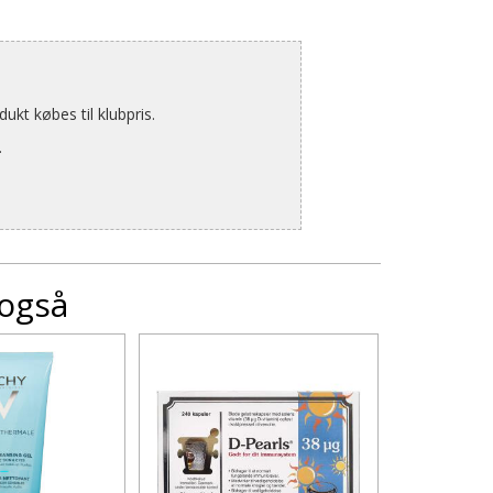
kt købes til klubpris.
.
 også