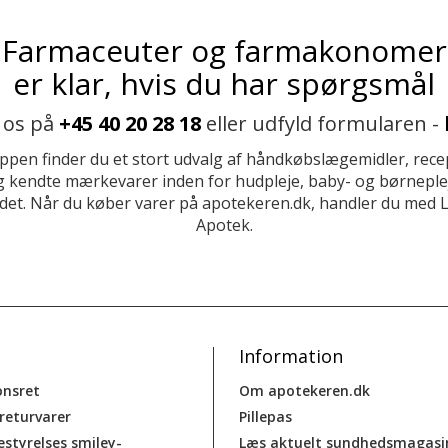
Farmaceuter og farmakonomer
er klar, hvis du har spørgsmål
 os på
+45 40 20 28 18
eller udfyld formularen -
ppen finder du et stort udvalg af håndkøbslægemidler, recep
 kendte mærkevarer inden for hudpleje, baby- og børneplej
et. Når du køber varer på apotekeren.dk, handler du med 
Apotek.
Information
onsret
Om apotekeren.dk
 returvarer
Pillepas
estyrelses smiley-
Læs aktuelt sundhedsmagasi