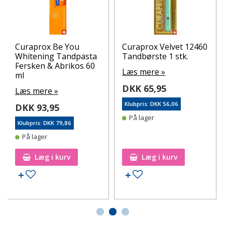
Curaprox Be You
Curaprox Velvet 12460
Whitening Tandpasta
Tandbørste 1 stk.
Fersken & Abrikos 60
Læs mere »
ml
DKK 65,95
Læs mere »
Klubpris: DKK 56,06
DKK 93,95
På lager
Klubpris: DKK 79,86
På lager
Læg i kurv
Læg i kurv
Tilføj til ønskeseddel
Tilføj til ønskeseddel