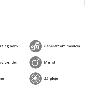
re og børn
Generelt om medicin
og tænder
Mænd
me
Sårpleje