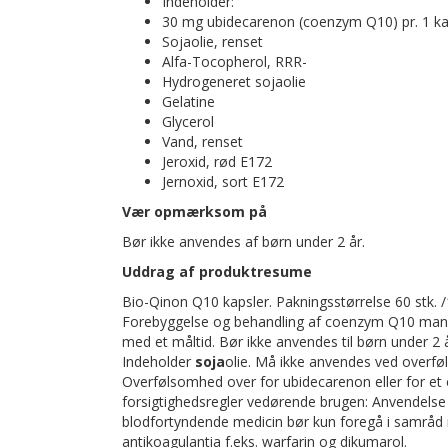
Indeholder:
30 mg ubidecarenon (coenzym Q10) pr. 1 ka
Sojaolie, renset
Alfa-Tocopherol, RRR-
Hydrogeneret sojaolie
Gelatine
Glycerol
Vand, renset
Jeroxid, rød E172
Jernoxid, sort E172
Vær opmærksom på
Bør ikke anvendes af børn under 2 år.
Uddrag af produktresume
Bio-Qinon Q10 kapsler. Pakningsstørrelse 60 stk. 
Forebyggelse og behandling af coenzym Q10 mangel
med et måltid. Bør ikke anvendes til børn under 2 
Indeholder
soja
olie. Må ikke anvendes ved overf
Overfølsomhed over for ubidecarenon eller for et e
forsigtighedsregler vedørende brugen: Anvendelse 
blodfortyndende medicin bør kun foregå i samråd
antikoagulantia f.eks. warfarin og dikumarol.