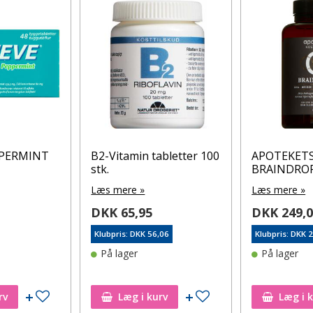
PPERMINT
B2-Vitamin tabletter 100
APOTEKET
stk.
BRAINDROP
Læs mere »
Læs mere »
DKK 65,95
DKK 249,
Klubpris: DKK 56,06
Klubpris: DKK 
På lager
På lager
Tilføj til ønskeseddel
Tilføj til ønskeseddel
rv
Læg i kurv
Læg i 