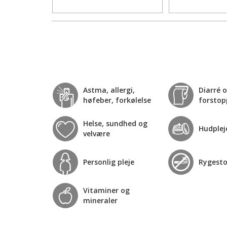
Astma, allergi,
Diarré 
høfeber, forkølelse
forstop
Helse, sundhed og
Hudplej
velvære
Personlig pleje
Rygest
Vitaminer og
mineraler