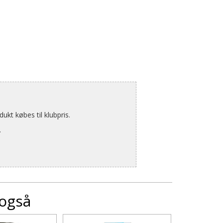
kt købes til klubpris.
.
 også