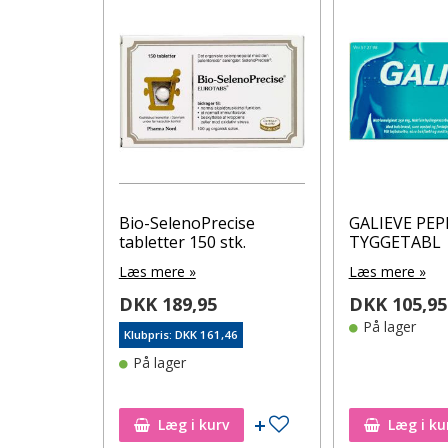
ating
Bio-SelenoPrecise
GALIEVE PE
ster
tabletter 150 stk.
TYGGETABL
Læs mere »
Læs mere »
DKK 189,95
DKK 105,95
På lager
Klubpris: DKK 161,46
46
På lager
Tilføj til ønskeseddel
Tilføj til ønskeseddel
Læg i kurv
Læg i ku