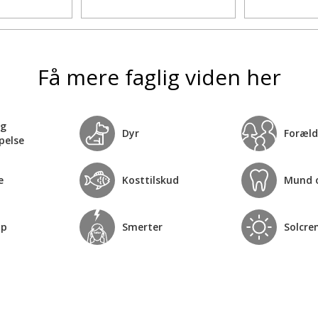
Få mere faglig viden her
og
Dyr
Foræld
pelse
e
Kosttilskud
Mund 
op
Smerter
Solcre