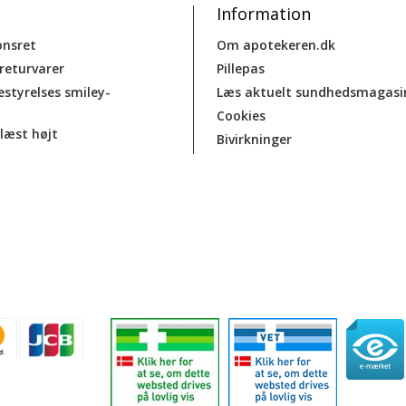
Information
onsret
Om apotekeren.dk
 returvarer
Pillepas
estyrelses smiley-
Læs aktuelt sundhedsmagasi
Cookies
læst højt
Bivirkninger