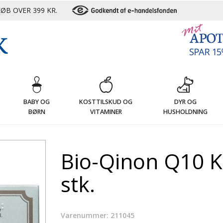
ØB OVER 399 KR.
G
BABY OG
KOSTTILSKUD OG
DYR OG
BØRN
VITAMINER
HUSHOLDNING
Bio-Qinon Q10 K
stk.
Varenummer: 211045