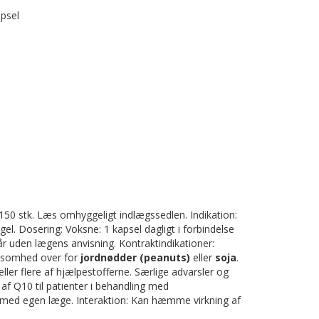
psel
/150 stk. Læs omhyggeligt indlægssedlen. Indikation:
. Dosering: Voksne: 1 kapsel dagligt i forbindelse
år uden lægens anvisning. Kontraktindikationer:
ølsomhed over for
jordnødder (peanuts)
eller
soja
.
ller flere af hjælpestofferne. Særlige advarsler og
af Q10 til patienter i behandling med
 med egen læge. Interaktion: Kan hæmme virkning af