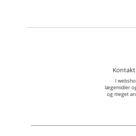
Kontakt
I websho
lægemidler og
og meget and