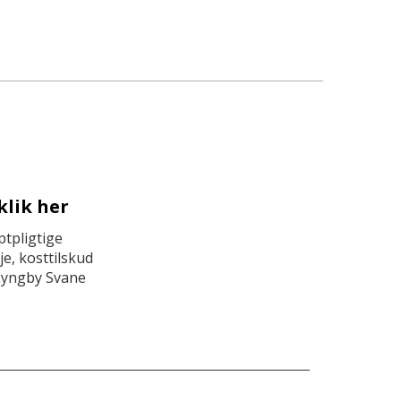
klik her
tpligtige
e, kosttilskud
Lyngby Svane