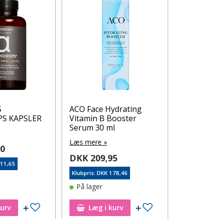
S
ACO Face Hydrating
Bio-Selen
S KAPSLER
Vitamin B Booster
tabletter 
Serum 30 ml
Læs mere 
Læs mere »
00
DKK 189
DKK 209,95
211,65
Klubpris: DK
Klubpris: DKK 178,46
På lager
På lager
Tilføj til ønskeseddel
Tilføj til ønskeseddel
kurv
Læg i kurv
Læg i