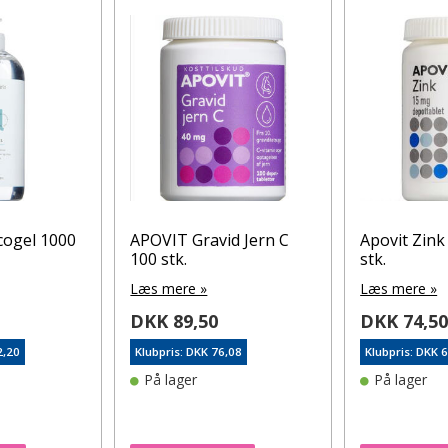
cogel 1000
APOVIT Gravid Jern C
Apovit Zink
100 stk.
stk.
Læs mere »
Læs mere »
DKK 89,50
DKK 74,5
2,20
Klubpris: DKK 76,08
Klubpris: DKK 
På lager
På lager