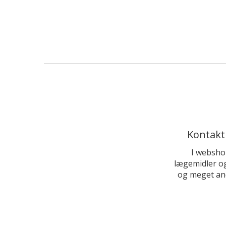
Kontakt
I websho
lægemidler og
og meget and