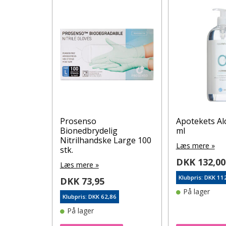
delolie
Prosenso
Apotekets Al
Bionedbrydelig
ml
Nitrilhandske Large 100
Læs mere »
stk.
DKK 132,00
Læs mere »
0
Klubpris: DKK 11
DKK 73,95
På lager
Klubpris: DKK 62,86
På lager