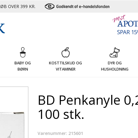
ØB OVER 399 KR.
G
BABY OG
KOSTTILSKUD OG
DYR OG
BØRN
VITAMINER
HUSHOLDNING
BD Penkanyle 0,
100 stk.
Varenummer: 215601