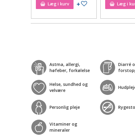
Tilføj til ønskeseddel
Tilføj til ønskeseddel
Læg i kurv
Læg i ku
Astma, allergi,
Diarré 
høfeber, forkølelse
forstop
Helse, sundhed og
Hudplej
velvære
Personlig pleje
Rygest
Vitaminer og
mineraler