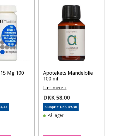
 15 Mg 100
Apotekets Mandelolie
Prosenso
100 ml
Bionedbry
Nitrilhan
Læs mere »
stk.
0
DKK 58,00
Læs mere 
63,33
Klubpris: DKK 49,30
DKK 73,
På lager
Klubpris: DK
På lager