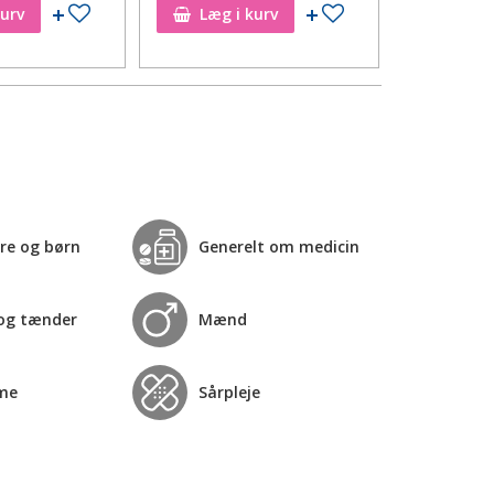
Tilføj til ønskeseddel
Tilføj til ønskeseddel
kurv
Læg i kurv
Læg i
re og børn
Generelt om medicin
og tænder
Mænd
me
Sårpleje