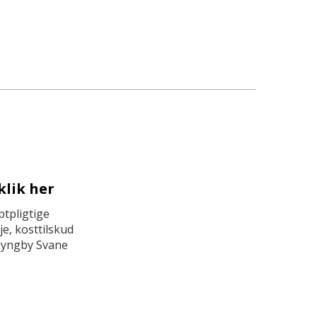
klik her
tpligtige
e, kosttilskud
Lyngby Svane