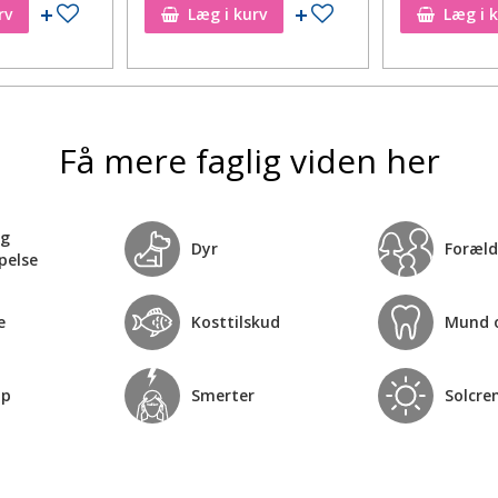
Tilføj til ønskeseddel
Tilføj til ønskeseddel
rv
Læg i kurv
Læg i 
Få mere faglig viden her
og
Dyr
Foræld
pelse
e
Kosttilskud
Mund 
op
Smerter
Solcre