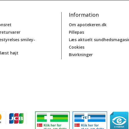
Information
onsret
Om apotekeren.dk
 returvarer
Pillepas
estyrelses smiley-
Læs aktuelt sundhedsmagasi
Cookies
læst højt
Bivirkninger