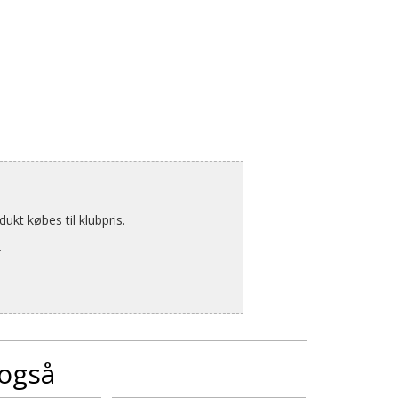
kt købes til klubpris.
.
 også