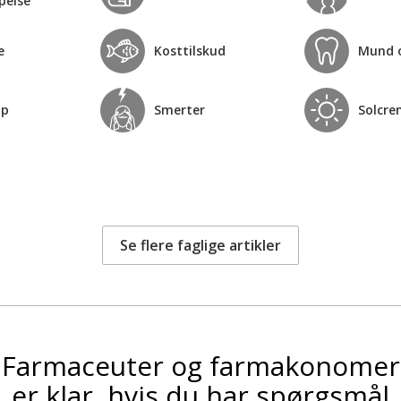
pelse
e
Kosttilskud
Mund 
op
Smerter
Solcre
Se flere faglige artikler
Farmaceuter og farmakonomer
er klar, hvis du har spørgsmål