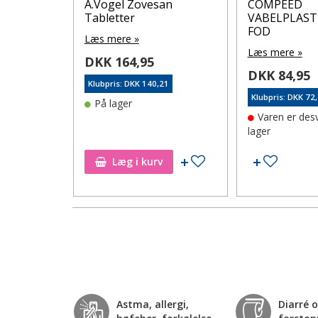
UN+
A.Vogel Zovesan
COMPEED
Tabletter
VABELPLAST
FOD
Læs mere »
Læs mere »
DKK 164,95
DKK 84,95
6
Klubpris: DKK 140,21
Klubpris: DKK 72
På lager
Varen er des
lager
Tilføj til ønskeseddel
Tilføj til ønskeseddel
Tilføj ti
Læg i kurv
Astma, allergi,
Diarré 