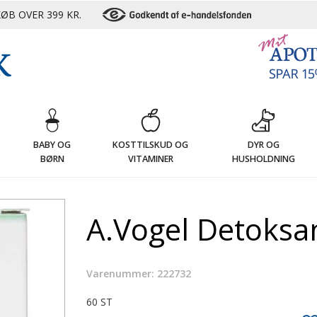
ØB OVER 399 KR.
G
BABY OG
KOSTTILSKUD OG
DYR OG
BØRN
VITAMINER
HUSHOLDNING
A.Vogel Detoksan
Varenummer: 222732
60 ST