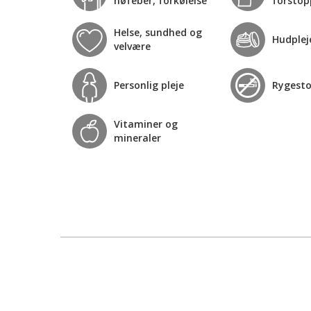
høfeber, forkølelse
forstop
Helse, sundhed og
Hudplej
velvære
Personlig pleje
Rygest
Vitaminer og
mineraler