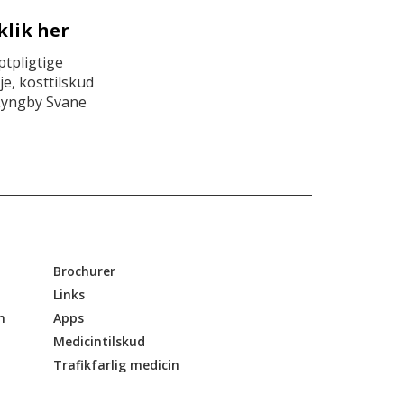
klik her
tpligtige
e, kosttilskud
Lyngby Svane
Brochurer
Links
n
Apps
Medicintilskud
Trafikfarlig medicin