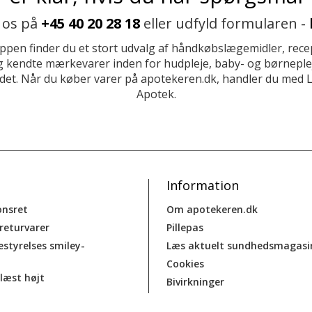
 os på
+45 40 20 28 18
eller udfyld formularen -
ppen finder du et stort udvalg af håndkøbslægemidler, recep
 kendte mærkevarer inden for hudpleje, baby- og børneplej
et. Når du køber varer på apotekeren.dk, handler du med 
Apotek.
Information
onsret
Om apotekeren.dk
 returvarer
Pillepas
estyrelses smiley-
Læs aktuelt sundhedsmagasi
Cookies
læst højt
Bivirkninger