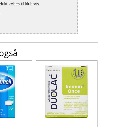
kt købes til klubpris.
.
 også