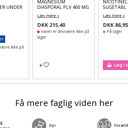
MAGNESIUM
NICOTINEL
ER UNDER
DIASPORAL PLV 400 MG
SUGETABL 
Læs mere »
Læs mere »
DKK 215,40
DKK 86,9
Varen er desværre ikke på
På lager
lager
,21
værre ikke på
l ønskeseddel
Tilføj til ønskeseddel
Læg i 
Få mere faglig viden her
og
Dyr
Foræld