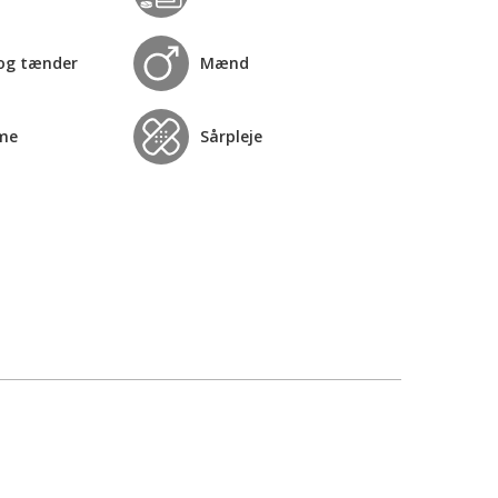
og tænder
Mænd
me
Sårpleje