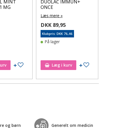
L MINT
DUOLAC IMMUN+
A.Vogel Z
1 MG
ONCE
Tabletter
Læs mere »
Læs mere 
5
DKK 89,95
DKK 164
Klubpris: DKK 76,46
Klubpris: DK
På lager
På lager
Tilføj til ønskeseddel
Tilføj til ønskeseddel
kurv
Læg i kurv
Læg i
re og børn
Generelt om medicin