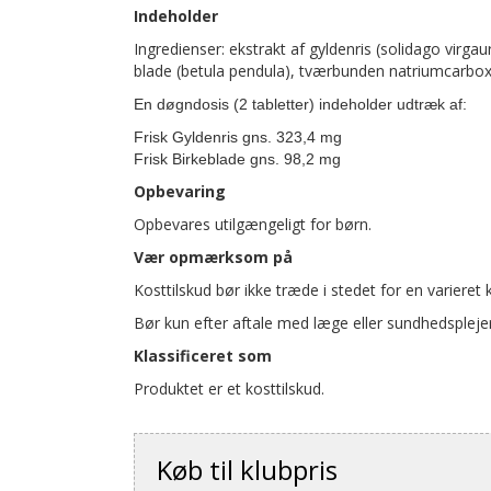
Indeholder
Ingredienser: ekstrakt af gyldenris (solidago virgaur
blade (betula pendula), tværbunden natriumcarboxym
En døgndosis (2 tabletter) indeholder udtræk af:
Frisk Gyldenris gns. 323,4 mg
Frisk Birkeblade gns. 98,2 mg
Opbevaring
Opbevares utilgængeligt for børn.
Vær opmærksom på
Kosttilskud bør ikke træde i stedet for en varieret k
Bør kun efter aftale med læge eller sundhedsplejer
Klassificeret som
Produktet er et kosttilskud.
Køb til klubpris