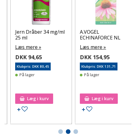
Jern Dråber 34 mg/ml
A.VOGEL
25 ml
ECHINAFORCE NL
Læs mere »
Læs mere »
DKK 94,65
DKK 154,95
Klubpris: DKK 80,45
Klubpris: DKK 131,71
På lager
På lager
Læg i kurv
Læg i kurv
Tilføj til ønskeseddel
Tilføj til ønskeseddel