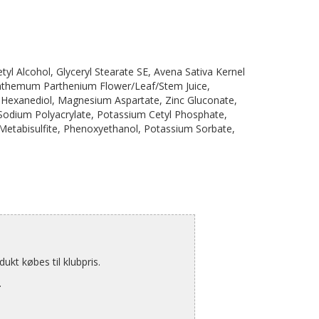
etyl Alcohol, Glyceryl Stearate SE, Avena Sativa Kernel
anthemum Parthenium Flower/Leaf/Stem Juice,
2-Hexanediol, Magnesium Aspartate, Zinc Gluconate,
Sodium Polyacrylate, Potassium Cetyl Phosphate,
Metabisulfite, Phenoxyethanol, Potassium Sorbate,
kt købes til klubpris.
.