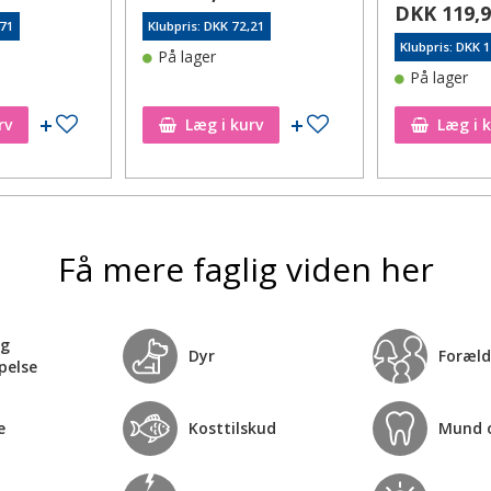
DKK 119,
,71
Klubpris: DKK 72,21
Klubpris: DKK 
På lager
På lager
Tilføj til ønskeseddel
Tilføj til ønskeseddel
rv
Læg i kurv
Læg i 
Få mere faglig viden her
og
Dyr
Foræld
pelse
e
Kosttilskud
Mund 