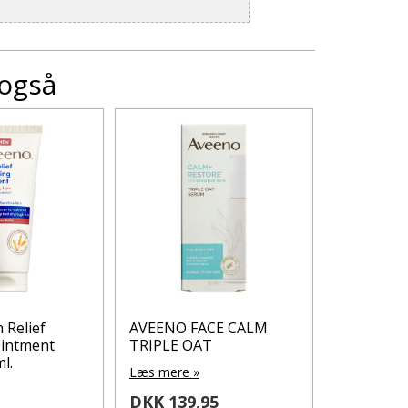
 også
 Relief
AVEENO FACE CALM
AVEENO F
Ointment
TRIPLE OAT
OAT GEL 
l.
Læs mere »
Læs mere 
DKK 139,95
DKK 114