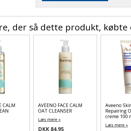
e, der så dette produkt, købte
E CALM
AVEENO FACE CALM
Aveeno Skin
EAN
OAT CLEANSER
Repairing 
creme 100 m
Læs mere »
Læs mere »
DKK 84,95