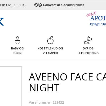
ØB OVER 399 KR.
G
BABY OG
KOSTTILSKUD OG
DYR OG
BØRN
VITAMINER
HUSHOLDNING
AVEENO FACE C
NIGHT
Varenummer: 228452