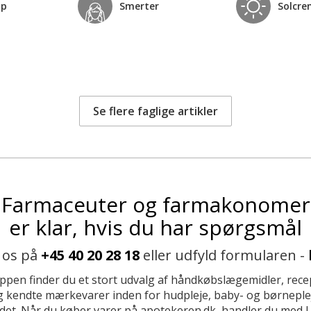
op
Smerter
Solcre
Se flere faglige artikler
Farmaceuter og farmakonomer
er klar, hvis du har spørgsmål
 os på
+45 40 20 28 18
eller udfyld formularen -
ppen finder du et stort udvalg af håndkøbslægemidler, recep
 kendte mærkevarer inden for hudpleje, baby- og børneplej
et. Når du køber varer på apotekeren.dk, handler du med 