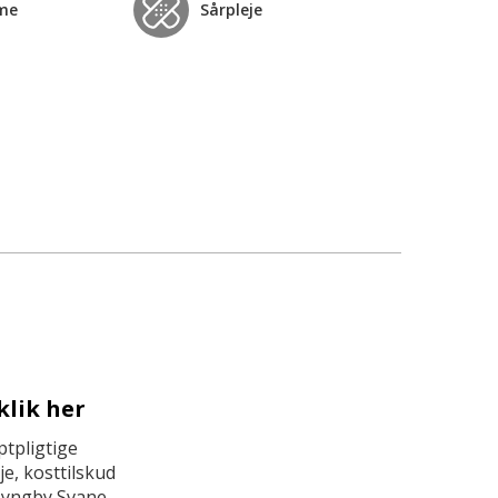
me
Sårpleje
klik her
tpligtige
e, kosttilskud
Lyngby Svane