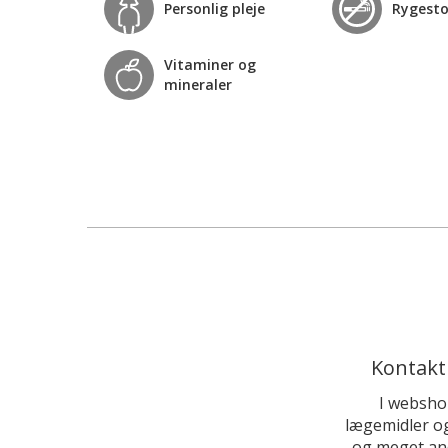
Personlig pleje
Rygest
Vitaminer og
mineraler
Kontakt
I websho
lægemidler og
og meget and