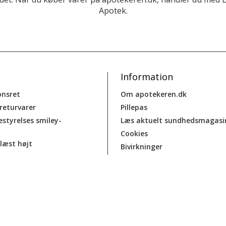
Apotek.
Information
onsret
Om apotekeren.dk
 returvarer
Pillepas
estyrelses smiley-
Læs aktuelt sundhedsmagasi
Cookies
læst højt
Bivirkninger