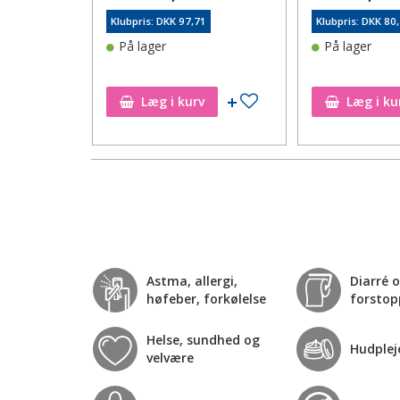
96
Klubpris: DKK 97,71
Klubpris: DKK 80
På lager
På lager
Tilføj til ønskeseddel
Tilføj til ønskeseddel
Læg i kurv
Læg i ku
Astma, allergi,
Diarré 
høfeber, forkølelse
forstop
Helse, sundhed og
Hudplej
velvære