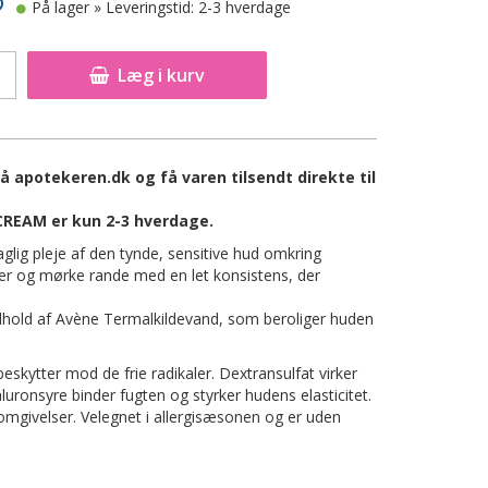
På lager
» Leveringstid: 2-3 hverdage
Læg i kurv
apotekeren.dk og få varen tilsendt direkte til
CREAM er kun 2-3 hverdage.
glig pleje af den tynde, sensitive hud omkring
er og mørke rande med en let konsistens, der
dhold af Avène Termalkildevand, som beroliger huden
eskytter mod de frie radikaler. Dextransulfat virker
onsyre binder fugten og styrker hudens elasticitet.
mgivelser. Velegnet i allergisæsonen og er uden