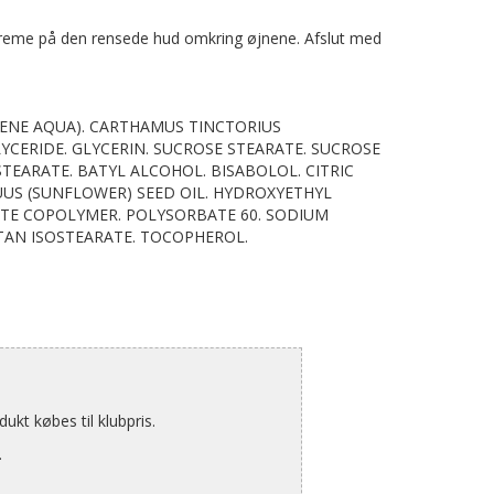
creme på den rensede hud omkring øjnene. Afslut med
AVENE AQUA). CARTHAMUS TINCTORIUS
LYCERIDE. GLYCERIN. SUCROSE STEARATE. SUCROSE
STEARATE. BATYL ALCOHOL. BISABOLOL. CITRIC
UUS (SUNFLOWER) SEED OIL. HYDROXYETHYL
TE COPOLYMER. POLYSORBATE 60. SODIUM
TAN ISOSTEARATE. TOCOPHEROL.
kt købes til klubpris.
.