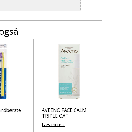
 også
andbørste
AVEENO FACE CALM
Danatekt
TRIPLE OAT
150 ml
Læs mere »
Læs mere 