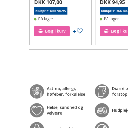
DKK 107,00
DKK 94,95
96
Klubpris: DKK 90,95
Klubpris: DKK 80
På lager
På lager
Tilføj til ønskeseddel
Tilføj til ønskeseddel
Læg i kurv
Læg i ku
Astma, allergi,
Diarré 
høfeber, forkølelse
forstop
Helse, sundhed og
Hudplej
velvære