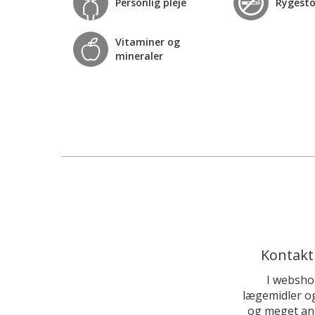
Personlig pleje
Rygest
Vitaminer og
mineraler
Kontakt
I websho
lægemidler og
og meget and