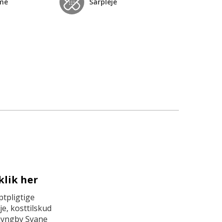
me
Sårpleje
klik her
tpligtige
e, kosttilskud
Lyngby Svane