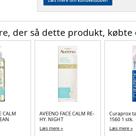
Læs mere om kundeklubben
e, der så dette produkt, købte
E CALM
AVEENO FACE CALM RE-
Curaprox t
EAN
HY. NIGHT
1560 1 stk.
Læs mere »
Læs mere »