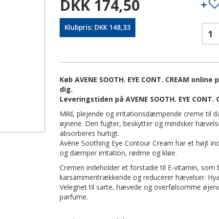
DKK 174,50
Klubpris: DKK 148,33
Køb AVENE SOOTH. EYE CONT. CREAM online på 
dig.
Leveringstiden på AVENE SOOTH. EYE CONT. 
Mild, plejende og irritationsdæmpende creme til da
øjnene. Den fugter, beskytter og mindsker hævels
absorberes hurtigt.
Avène Soothing Eye Contour Cream har et højt in
og dæmper irritation, rødme og kløe.
Cremen indeholder et forstadie til E-vitamin, som b
karsammentrækkende og reducerer hævelser. Hyalur
Velegnet til sarte, hævede og overfølsomme øjeno
parfume.