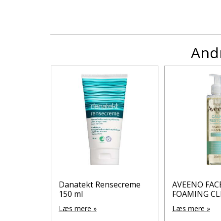
Andr
 CALM
Danatekt Rensecreme
AVEENO FAC
150 ml
FOAMING CL
Læs mere »
Læs mere »