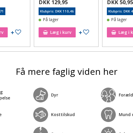
DKK 129,95
DKK 50,9
,71
Klubpris: DKK 110,46
Klubpris: DKK 
På lager
På lager
Tilføj til ønskeseddel
Tilføj til ønskeseddel
rv
Læg i kurv
Læg i 
Få mere faglig viden her
og
Dyr
Foræld
pelse
e
Kosttilskud
Mund 