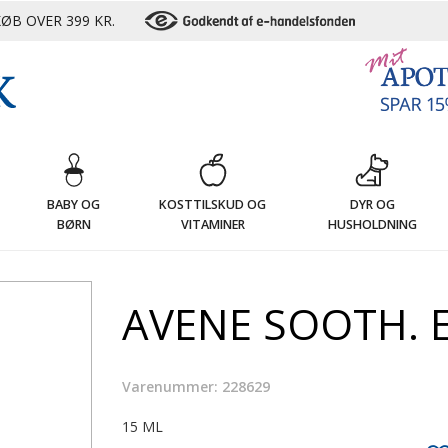
ØB OVER 399 KR.
G
BABY OG
KOSTTILSKUD OG
DYR OG
BØRN
VITAMINER
HUSHOLDNING
AVENE SOOTH. 
Varenummer: 228629
15 ML