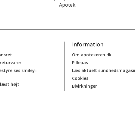
Apotek.
Information
onsret
Om apotekeren.dk
 returvarer
Pillepas
estyrelses smiley-
Læs aktuelt sundhedsmagasi
Cookies
læst højt
Bivirkninger