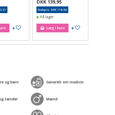
5
DKK 139,95
DKK 107
43,31
Klubpris: DKK 118,96
Klubpris: DK
På lager
På lager
Tilføj til ønskeseddel
Tilføj til ønskeseddel
kurv
Læg i kurv
Læg i
re og børn
Generelt om medicin
og tænder
Mænd