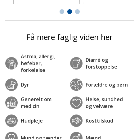
Få mere faglig viden her
Astma, allergi,
Diarré og
høfeber,
forstoppelse
forkølelse
Dyr
Forældre og børn
Generelt om
Helse, sundhed
medicin
og velvære
Hudpleje
Kosttilskud
Mund og tænder
Mænd