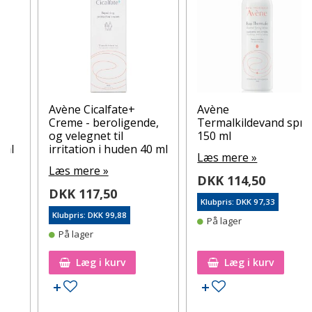
Avène Cicalfate+
Avène
Creme - beroligende,
Termalkildevand spray
og velegnet til
150 ml
irritation i huden 40 ml
Læs mere »
Læs mere »
DKK 114,50
DKK 117,50
Klubpris: DKK 97,33
Klubpris: DKK 99,88
På lager
På lager
Læg i kurv
Læg i kurv
Tilføj til ønskeseddel
Tilføj til ønskeseddel