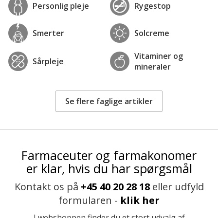
Personlig pleje
Rygestop
Smerter
Solcreme
Vitaminer og
Sårpleje
mineraler
Se flere faglige artikler
Farmaceuter og farmakonomer
er klar, hvis du har spørgsmål
Kontakt os på
+45 40 20 28 18
eller udfyld
formularen -
klik her
I webshoppen finder du et stort udvalg af