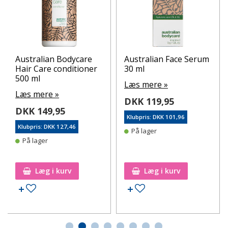
Australian Bodycare
Australian Face Serum
Hair Care conditioner
30 ml
500 ml
Læs mere »
Læs mere »
DKK 119,95
DKK 149,95
Klubpris: DKK 101,96
Klubpris: DKK 127,46
På lager
På lager
Læg i kurv
Læg i kurv
Tilføj til ønskeseddel
Tilføj til ønskeseddel