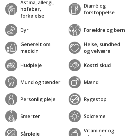
Astma, allergi,
Diarré og
høfeber,
forstoppelse
forkølelse
Dyr
Forældre og børn
Generelt om
Helse, sundhed
medicin
og velvære
Hudpleje
Kosttilskud
Mund og tænder
Mænd
Personlig pleje
Rygestop
Smerter
Solcreme
Vitaminer og
Sårpleje