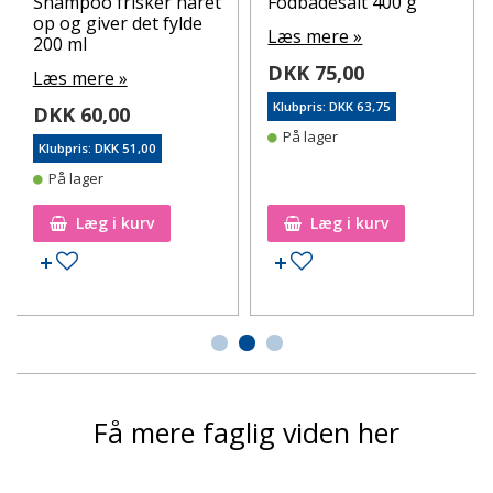
Shampoo frisker håret
Fodbadesalt 400 g
op og giver det fylde
Læs mere »
200 ml
DKK 75,00
Læs mere »
Klubpris: DKK 63,75
DKK 60,00
På lager
Klubpris: DKK 51,00
På lager
Læg i kurv
Læg i kurv
Tilføj til ønskeseddel
Tilføj til ønskeseddel
Få mere faglig viden her