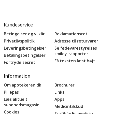
Kundeservice
Betingelser og vilkår
Reklamationsret
Privatlivspolitik
Adresse til returvarer
Leveringsbetingelser
Se fødevarestyrelses
smiley-rapporter
Betalingsbetingelser
Få teksten læst højt
Fortrydelsesret
Information
Om apotekeren.dk
Brochurer
Pillepas
Links
Læs aktuelt
Apps
sundhedsmagasin
Medicintilskud
Cookies
Trafikfarlig medicin