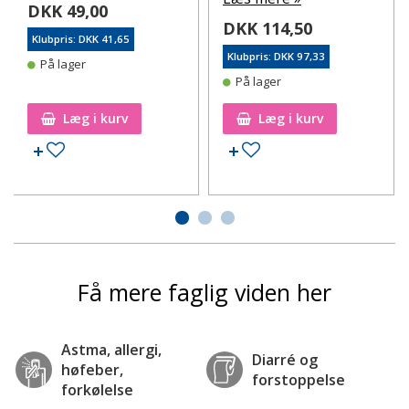
114,50
s: DKK 97,33
ger
æg i kurv
Læg i kurv
ilføj til ønskeseddel
Tilføj til ønskeseddel
Tilf
Få mere faglig viden her
Astma, allergi,
Diarré og
høfeber,
forstoppelse
forkølelse