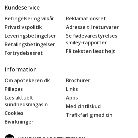
Kundeservice
Betingelser og vilkår
Reklamationsret
Privatlivspolitik
Adresse til returvarer
Leveringsbetingelser
Se fødevarestyrelses
smiley-rapporter
Betalingsbetingelser
Få teksten læst højt
Fortrydelsesret
Information
Om apotekeren.dk
Brochurer
Pillepas
Links
Læs aktuelt
Apps
sundhedsmagasin
Medicintilskud
Cookies
Trafikfarlig medicin
Bivirkninger