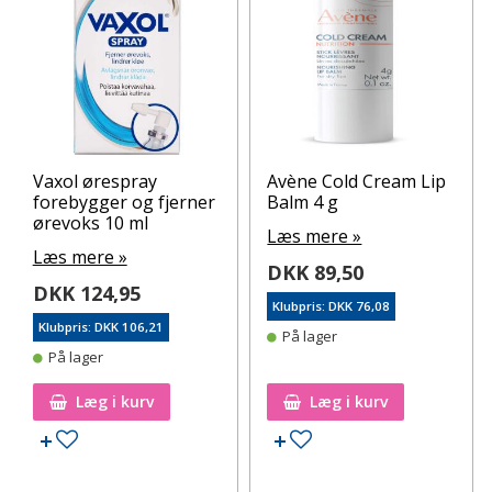
Vaxol ørespray
Avène Cold Cream Lip
forebygger og fjerner
Balm 4 g
ørevoks 10 ml
Læs mere »
Læs mere »
DKK 89,50
DKK 124,95
Klubpris: DKK 76,08
Klubpris: DKK 106,21
På lager
På lager
Læg i kurv
Læg i kurv
Tilføj til ønskeseddel
Tilføj til ønskeseddel