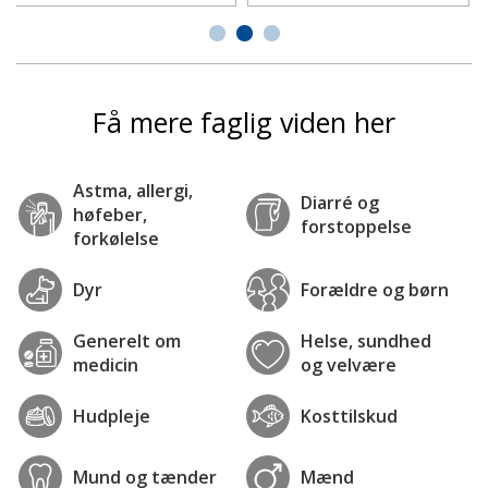
Få mere faglig viden her
Astma, allergi,
Diarré og
høfeber,
forstoppelse
forkølelse
Dyr
Forældre og børn
Generelt om
Helse, sundhed
medicin
og velvære
Hudpleje
Kosttilskud
Mund og tænder
Mænd