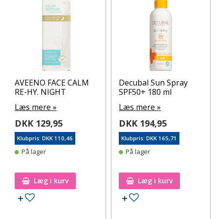
AVEENO FACE CALM
Decubal Sun Spray
RE-HY. NIGHT
SPF50+ 180 ml
Læs mere »
Læs mere »
DKK 129,95
DKK 194,95
Klubpris: DKK 110,46
Klubpris: DKK 165,71
På lager
På lager
Læg i kurv
Læg i kurv
Tilføj til ønskeseddel
Tilføj til ønskeseddel