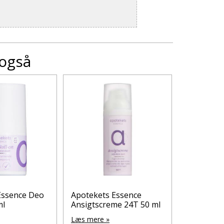
 også
Essence Deo
Apotekets Essence
APOTEKE
ml
Ansigtscreme 24T 50 ml
HÅNDCR
Læs mere »
Læs mere 