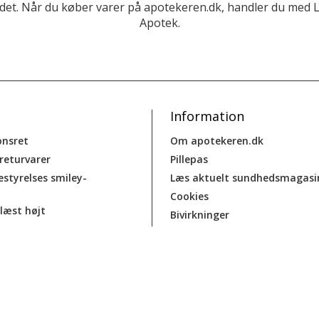
et. Når du køber varer på apotekeren.dk, handler du med 
Apotek.
Information
onsret
Om apotekeren.dk
 returvarer
Pillepas
estyrelses smiley-
Læs aktuelt sundhedsmagasi
Cookies
læst højt
Bivirkninger