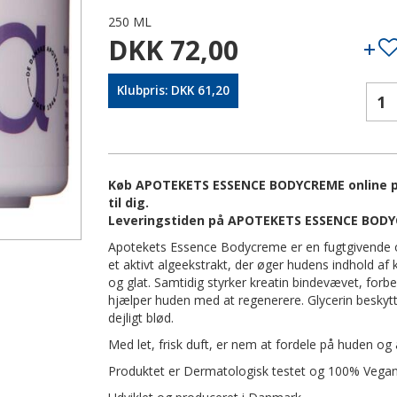
250 ML
DKK 72,00
Klubpris: DKK 61,20
Køb APOTEKETS ESSENCE BODYCREME online på
til dig.
Leveringstiden på APOTEKETS ESSENCE BODYC
Apotekets Essence Bodycreme er en fugtgivende 
et aktivt algeekstrakt, der øger hudens indhold af
og glat. Samtidig styrker kreatin bindevævet, forbe
hjælper huden med at regenerere. Glycerin beskytte
dejligt blød.
Med let, frisk duft, er nem at fordele på huden og
Produktet er Dermatologisk testet og 100% Vegan