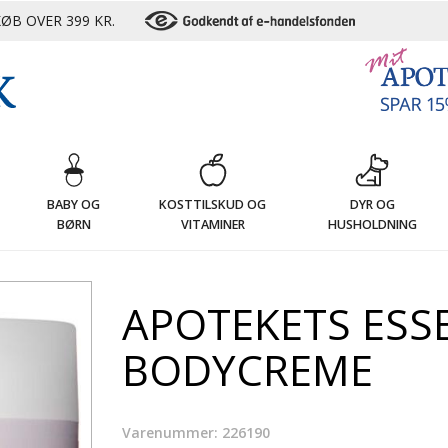
ØB OVER 399 KR.
G
BABY OG
KOSTTILSKUD OG
DYR OG
BØRN
VITAMINER
HUSHOLDNING
APOTEKETS ESS
BODYCREME
Varenummer: 226190