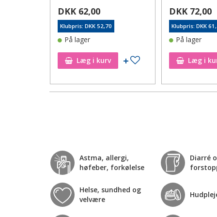
DKK 62,00
DKK 72,00
0
Klubpris: DKK 52,70
Klubpris: DKK 61
På lager
På lager
Tilføj til ønskeseddel
Tilføj til ønskeseddel
Læg i kurv
Læg i ku
Astma, allergi,
Diarré 
høfeber, forkølelse
forstop
Helse, sundhed og
Hudplej
velvære