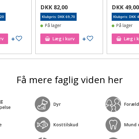
DKK 82,00
DKK 49,0
,20
Klubpris: DKK 69,70
Klubpris: DKK 
På lager
På lager
Tilføj til ønskeseddel
Tilføj til ønskeseddel
rv
Læg i kurv
Læg i 
Få mere faglig viden her
og
Dyr
Foræld
pelse
e
Kosttilskud
Mund 