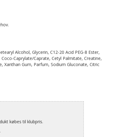
ehov.
tearyl Alcohol, Glycerin, C12-20 Acid PEG-8 Ester,
, Coco-Caprylate/Caprate, Cetyl Palmitate, Creatine,
ride, Xanthan Gum, Parfum, Sodium Gluconate, Citric
kt købes til klubpris.
.