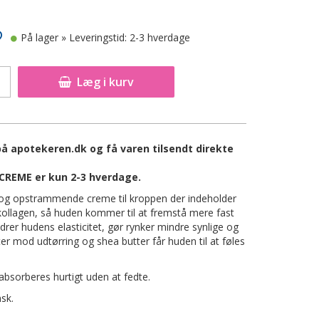
På lager
» Leveringstid: 2-3 hverdage
Læg i kurv
 apotekeren.dk og få varen tilsendt direkte
REME er kun 2-3 hverdage.
og opstrammende creme til kroppen der indeholder
 kollagen, så huden kommer til at fremstå mere fast
drer hudens elasticitet, gør rynker mindre synlige og
r mod udtørring og shea butter får huden til at føles
 absorberes hurtigt uden at fedte.
sk.