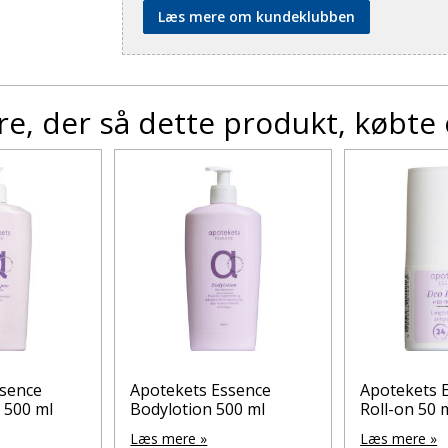
Læs mere om kundeklubben
e, der så dette produkt, købte
ssence
Apotekets Essence
Apotekets 
500 ml
Bodylotion 500 ml
Roll-on 50 
Læs mere »
Læs mere »