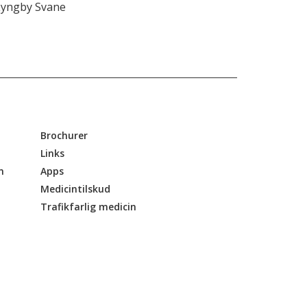
Lyngby Svane
Brochurer
Links
n
Apps
Medicintilskud
Trafikfarlig medicin