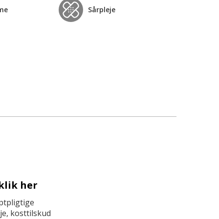
me
Sårpleje
klik her
tpligtige
e, kosttilskud