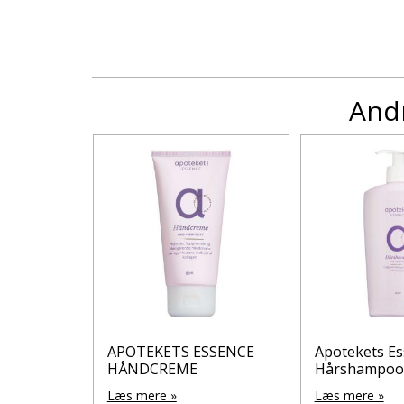
Andr
ence
APOTEKETS ESSENCE
Apotekets E
24T 50 ml
HÅNDCREME
Hårshampoo 
Læs mere »
Læs mere »