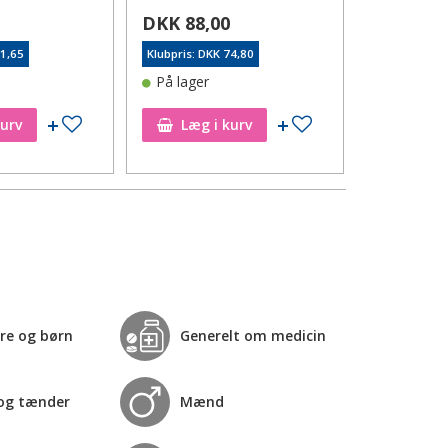
0
DKK 88,00
DKK 62,
41,65
Klubpris: DKK 74,80
Klubpris: DK
På lager
På lager
Tilføj til ønskeseddel
Tilføj til ønskeseddel
kurv
Læg i kurv
Læg i
re og børn
Generelt om medicin
og tænder
Mænd