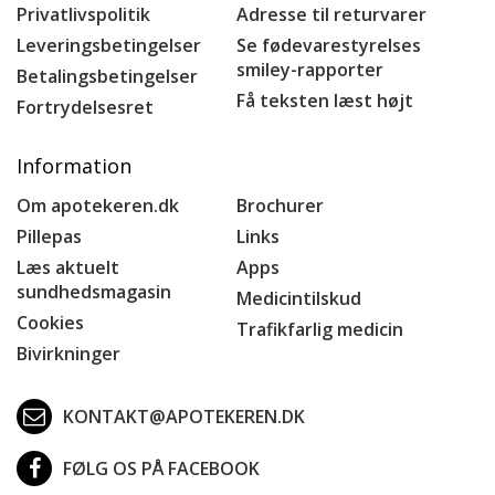
Privatlivspolitik
Adresse til returvarer
Leveringsbetingelser
Se fødevarestyrelses
smiley-rapporter
Betalingsbetingelser
Få teksten læst højt
Fortrydelsesret
Information
Om apotekeren.dk
Brochurer
Pillepas
Links
Læs aktuelt
Apps
sundhedsmagasin
Medicintilskud
Cookies
Trafikfarlig medicin
Bivirkninger
KONTAKT@APOTEKEREN.DK
FØLG OS PÅ FACEBOOK