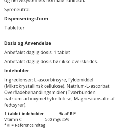
og nervesystemets normale funktion.
Syreneutral.
Dispenseringsform
Tabletter
Dosis og Anvendelse
Anbefalet daglig dosis: 1 tablet
Anbefalet daglig dosis bør ikke overskrides.
Indeholder
Ingredienser: L-ascorbinsyre, Fyldemiddel
(Mikrokrystallinsk cellulose), Natrium-L-ascorbat,
Overfladebehandlingsmidler (Tværbunden
natriumcarboxymethylcellulose, Magnesiumsalte af
fedtsyrer).
1 tablet indeholder
% af RI*
Vitamin C
500 mg
625%
*RI = Referenceindtag