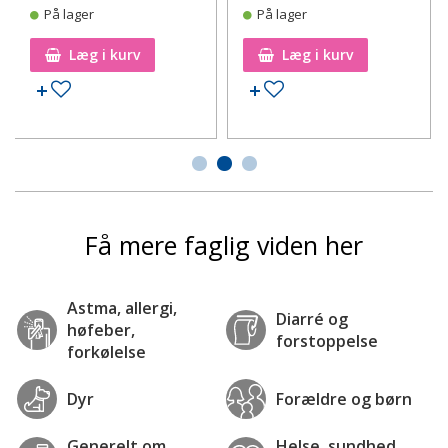
På lager
På lager
Læg i kurv
Læg i kurv
Tilføj til ønskeseddel
Tilføj til ønskeseddel
Få mere faglig viden her
Astma, allergi,
Diarré og
høfeber,
forstoppelse
forkølelse
Dyr
Forældre og børn
Generelt om
Helse, sundhed