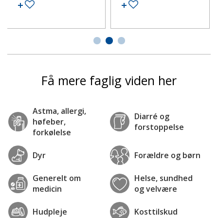
Tilføj til ønskeseddel
Tilføj til ønskeseddel
Få mere faglig viden her
Astma, allergi,
Diarré og
høfeber,
forstoppelse
forkølelse
Dyr
Forældre og børn
Generelt om
Helse, sundhed
medicin
og velvære
Hudpleje
Kosttilskud