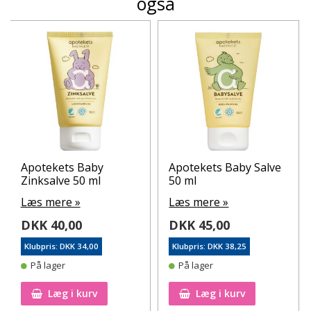
også
Apotekets Baby
Apotekets Baby Salve
Zinksalve 50 ml
50 ml
Læs mere »
Læs mere »
DKK 40,00
DKK 45,00
Klubpris: DKK 34,00
Klubpris: DKK 38,25
På lager
På lager
Læg i kurv
Læg i kurv