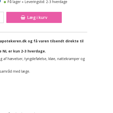
På lager
» Leveringstid: 2-3 hverdage
Læg i kurv
apotekeren.dk og få varen tilsendt direkte til
e NL er kun 2-3 hverdage.
ing af hævelser, tyngdefølelse, kløe, nattekramper og
 i samråd med læge.