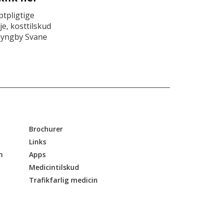
tpligtige
e, kosttilskud
Lyngby Svane
Brochurer
Links
n
Apps
Medicintilskud
Trafikfarlig medicin