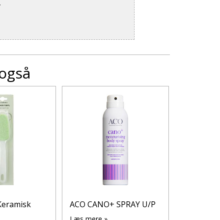
.
 også
Keramisk
ACO CANO+ SPRAY U/P
Curaprox
5460 fibre
Læs mere »