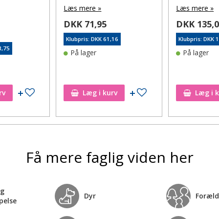
Læs mere »
Læs mere »
DKK 71,95
DKK 135,
Klubpris: DKK 61,16
Klubpris: DKK 
8,75
På lager
På lager
Tilføj til ønskeseddel
Tilføj til ønskeseddel
rv
Læg i kurv
Læg i 
Få mere faglig viden her
og
Dyr
Foræld
pelse