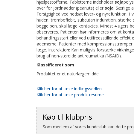
hjælpestofferne. Tabletterne indeholder
soja
polys
over for jordnødder (peanuts) eller
soja
. Særlige 
Forsigtighed ved nedsat lever- og nyrefunktion. 
huden, tromboflebit, subcutan induration, stærke sm
begge ben, skal læge kontaktes. Mindst 4 ugers be
observeres. Patienten bør informeres om at kont
behandlingsstart eller ved utilfredsstillende effekt
ødemerne. Patienter med kompressionsstrømper b
læge. Interaktion: Kan muligvis forstærke virkning
brug af non-steroide antireumatika (NSAID).
Klassificeret som
Produktet er et naturlægemiddel.
Klik her for at læse indlægssedlen
Klik her for at læse produktresume
Køb til klubpris
Som medlem af vores kundeklub kan dette produ