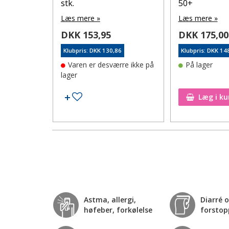
stk.
50+
Læs mere »
Læs mere »
21
DKK 153,95
DKK 175,00
Klubpris: DKK 130,86
Klubpris: DKK 14
Varen er desværre ikke på
På lager
lager
Tilføj til ønskeseddel
Tilføj til ønskeseddel
Læg i ku
Astma, allergi,
Diarré 
høfeber, forkølelse
forstop