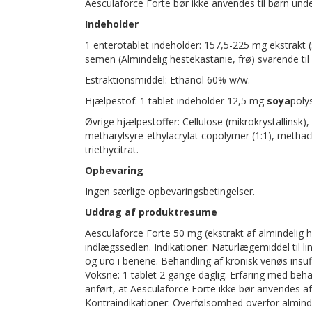
Aesculaforce Forte bør ikke anvendes til børn und
Indeholder
1 enterotablet indeholder: 157,5-225 mg ekstrakt 
semen (Almindelig hestekastanie, frø) svarende ti
Estraktionsmiddel: Ethanol 60% w/w.
Hjælpestof: 1 tablet indeholder 12,5 mg
soya
poly
Øvrige hjælpestoffer: Cellulose (mikrokrystallinsk), 
metharylsyre-ethylacrylat copolymer (1:1), methac
triethycitrat.
Opbevaring
Ingen særlige opbevaringsbetingelser.
Uddrag af produktresume
Aesculaforce Forte 50 mg (ekstrakt af almindelig 
indlægssedlen. Indikationer: Naturlægemiddel til l
og uro i benene. Behandling af kronisk venøs insu
Voksne: 1 tablet 2 gange daglig. Erfaring med behan
anført, at Aesculaforce Forte ikke bør anvendes a
Kontraindikationer: Overfølsomhed overfor almindeli