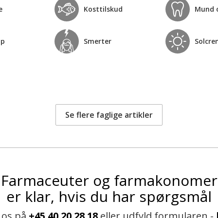
e
Kosttilskud
Mund 
op
Smerter
Solcre
Se flere faglige artikler
Farmaceuter og farmakonomer
er klar, hvis du har spørgsmål
 os på
+45 40 20 28 18
eller udfyld formularen -