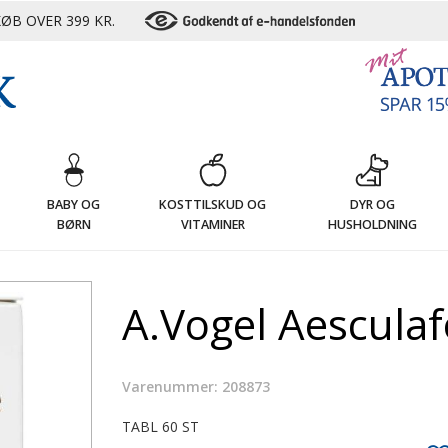
ØB OVER 399 KR.
G
BABY OG
KOSTTILSKUD OG
DYR OG
BØRN
VITAMINER
HUSHOLDNING
A.Vogel Aesculaf
Varenummer: 208873
TABL 60 ST