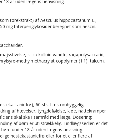
er 18 år uden lægens henvisning.
(som tørekstrakt) af Aesculus hippocastanum L.,
l 50 mg triterpenglykosider beregnet som aescin.
saccharider.
majsstivelse, silica kolloid vandfri,
soja
polysaccarid,
hrylsyre-methylmethacrylat copolymer (1:1), talcum,
hestekastaniefrø), 60 stk. Læs omhyggeligt
indring af hævelser, tyngdefølelse, kløe, nattekramper
fficiens skal ske i samråd med læge. Dosering:
dling af børn er utilstrækkelig. I indlægssedlen er det
f børn under 18 år uden lægens anvisning.
ge hestekastaniefrø eller for et eller flere af