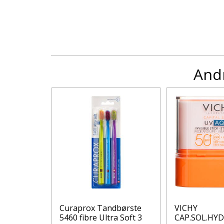
Andr
RAY U/P
Curaprox Tandbørste
VICHY
5460 fibre Ultra Soft 3
CAP.SOL.HYD