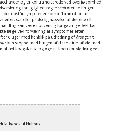
accharider og er kontraindicerede ved overfølsomhed
advarsler og forsigtighedsregler vedrørende brugen:
Hvis der opstår symptomer som inflammation af
erter, sår eller pludselig hævelse af det ene eller
handling kan være nødvendig før gavnlig effekt kan
akte læge ved forværring af symptomer efter
 efter 6 uger med henblik på udredning af årsagen til
ør kun stoppe med brugen af disse efter aftale med
en af antikoagulantia og øge risikoen for blødning ved
kt købes til klubpris.