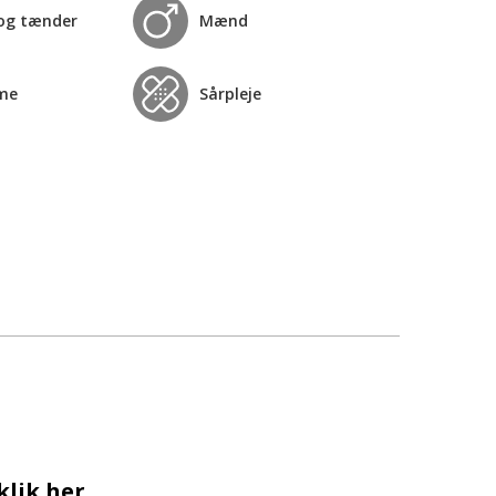
og tænder
Mænd
me
Sårpleje
klik her