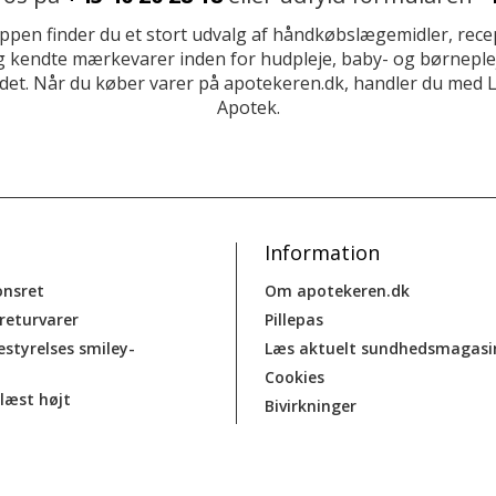
ppen finder du et stort udvalg af håndkøbslægemidler, recep
 kendte mærkevarer inden for hudpleje, baby- og børneplej
et. Når du køber varer på apotekeren.dk, handler du med 
Apotek.
Information
onsret
Om apotekeren.dk
 returvarer
Pillepas
estyrelses smiley-
Læs aktuelt sundhedsmagasi
Cookies
læst højt
Bivirkninger