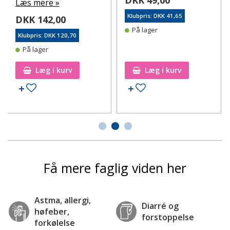
Læs mere »
Klubpris: DKK 41,65
DKK 142,00
På lager
Klubpris: DKK 120,70
På lager
Læg i kurv
Læg i kurv
Tilføj til ønskeseddel
Tilføj til ønskeseddel
Få mere faglig viden her
Astma, allergi,
Diarré og
høfeber,
forstoppelse
forkølelse