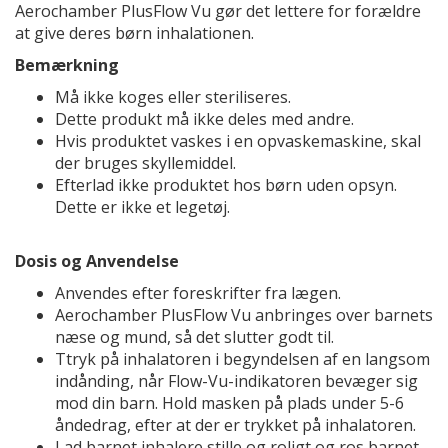
Aerochamber PlusFlow Vu gør det lettere for forældre
at give deres børn inhalationen.
Bemærkning
Må ikke koges eller steriliseres.
Dette produkt må ikke deles med andre.
Hvis produktet vaskes i en opvaskemaskine, skal
der bruges skyllemiddel.
Efterlad ikke produktet hos børn uden opsyn.
Dette er ikke et legetøj.
Dosis og Anvendelse
Anvendes efter foreskrifter fra lægen.
Aerochamber PlusFlow Vu anbringes over barnets
næse og mund, så det slutter godt til.
Ttryk på inhalatoren i begyndelsen af en langsom
indånding, når Flow-Vu-indikatoren bevæger sig
mod din barn. Hold masken på plads under 5-6
åndedrag, efter at der er trykket på inhalatoren.
Lad barnet inhalere stille og roligt og ros barnet