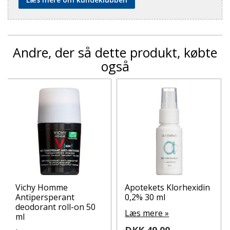
Andre, der så dette produkt, købte
også
Vichy Homme
Apotekets Klorhexidin
Antipersperant
0,2% 30 ml
deodorant roll-on 50
Læs mere »
ml
DKK 49,00