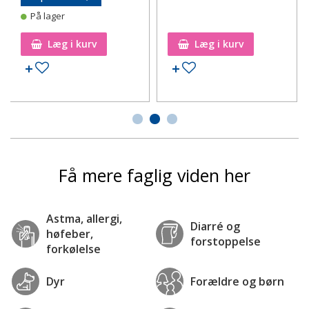
På lager
Læg i kurv
Læg i kurv
Tilføj til ønskeseddel
Tilføj til ønskeseddel
Få mere faglig viden her
Astma, allergi,
Diarré og
høfeber,
forstoppelse
forkølelse
Dyr
Forældre og børn