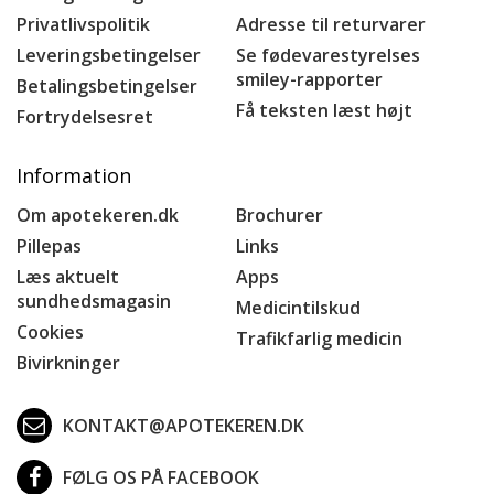
Privatlivspolitik
Adresse til returvarer
Leveringsbetingelser
Se fødevarestyrelses
smiley-rapporter
Betalingsbetingelser
Få teksten læst højt
Fortrydelsesret
Information
Om apotekeren.dk
Brochurer
Pillepas
Links
Læs aktuelt
Apps
sundhedsmagasin
Medicintilskud
Cookies
Trafikfarlig medicin
Bivirkninger
KONTAKT@APOTEKEREN.DK
FØLG OS PÅ FACEBOOK