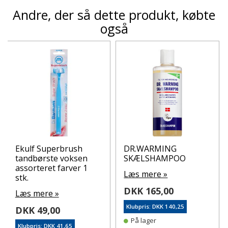
Andre, der så dette produkt, købte
også
Ekulf Superbrush
DR.WARMING
tandbørste voksen
SKÆLSHAMPOO
assorteret farver 1
Læs mere »
stk.
DKK 165,00
Læs mere »
Klubpris: DKK 140,25
DKK 49,00
På lager
Klubpris: DKK 41,65