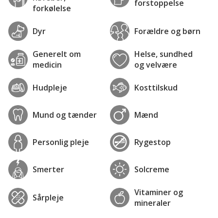
forstoppelse
forkølelse
Dyr
Forældre og børn
Generelt om
Helse, sundhed
medicin
og velvære
Hudpleje
Kosttilskud
Mund og tænder
Mænd
Personlig pleje
Rygestop
Smerter
Solcreme
Vitaminer og
Sårpleje
mineraler