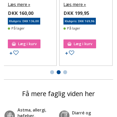
Læs mere »
Læs mere »
DKK 160,00
DKK 199,95
Klubpris: DKK 136,00
Klubpris: DKK 169,96
På lager
På lager
Læg i kurv
Læg i kurv
Tilføj til ønskeseddel
Tilføj til ønskeseddel
Få mere faglig viden her
Astma, allergi,
Diarré og
høfeber,