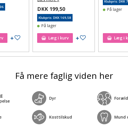
Klubpris: DKK 
,06
DKK 199,50
På lager
Klubpris: DKK 169,58
På lager
Tilføj til ønskeseddel
Tilføj til ønskeseddel
rv
Læg i kurv
Læg i 
Få mere faglig viden her
og
Dyr
Foræld
pelse
e
Kosttilskud
Mund 