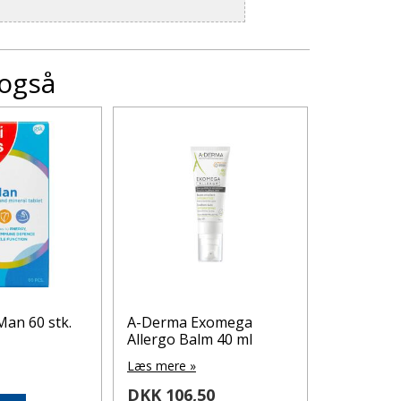
 også
Man 60 stk.
A-Derma Exomega
A-DERMA
Allergo Balm 40 ml
ROLL-ON
Læs mere »
Læs mere 
5
DKK 106,50
DKK 79,