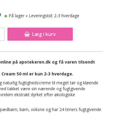
På lager
» Leveringstid: 2-3 hverdage
Læg i kurv
line på apotekeren.dk og få varen tilsendt
Cream 50 ml er kun 2-3 hverdage.
naturlig fugtighedscreme til meget tør og kløende
rhed takket være sin nærende og fugtgivende
vrekim ekstrakt dyrket efter økologiske
pædbørn, børn, voksne og har 24 timers fugtgivende