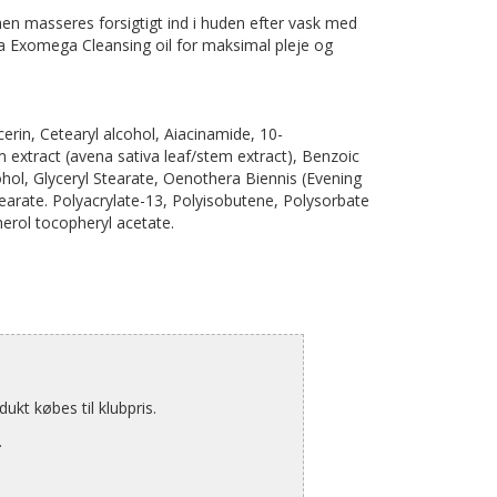
n masseres forsigtigt ind i huden efter vask med
 Exomega Cleansing oil for maksimal pleje og
ycerin, Cetearyl alcohol, Aiacinamide, 10-
 extract (avena sativa leaf/stem extract), Benzoic
cohol, Glyceryl Stearate, Oenothera Biennis (Evening
tearate. Polyacrylate-13, Polyisobutene, Polysorbate
herol tocopheryl acetate.
kt købes til klubpris.
.