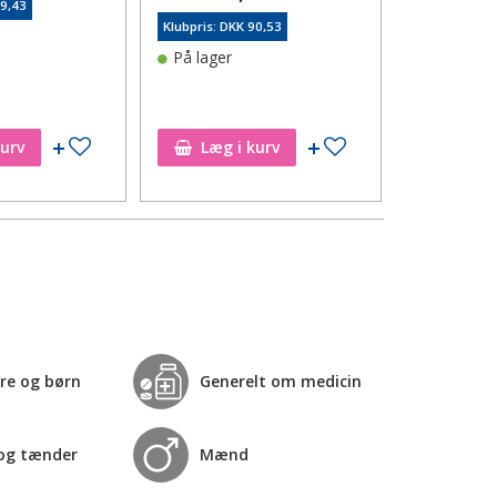
79,43
Klubpris: DKK 90,53
Klubpris: DK
På lager
På lager
Tilføj til ønskeseddel
Tilføj til ønskeseddel
kurv
Læg i kurv
Læg i
re og børn
Generelt om medicin
og tænder
Mænd