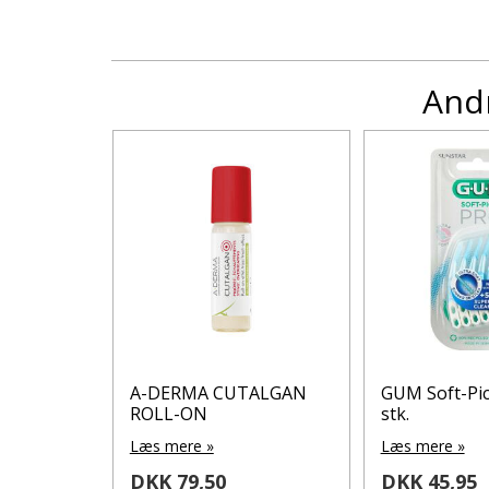
Andr
mega
A-DERMA CUTALGAN
GUM Soft-Pic
0 ml
ROLL-ON
stk.
Læs mere »
Læs mere »
DKK 79,50
DKK 45,95