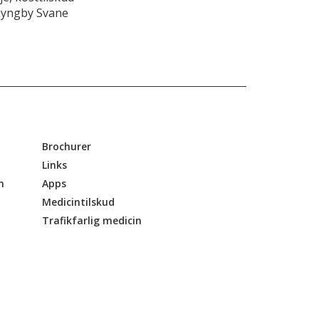
Lyngby Svane
Brochurer
Links
n
Apps
Medicintilskud
Trafikfarlig medicin