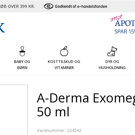
ØB OVER 399 KR.
G
BABY OG
KOSTTILSKUD OG
DYR OG
BØRN
VITAMINER
HUSHOLDNING
A-Derma Exomeg
50 ml
Varenummer: 224542