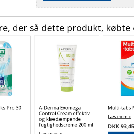
e, der så dette produkt, købte
ks Pro 30
A-Derma Exomega
Multi-tabs 
Control Cream effektiv
Læs mere »
og kløedæmpende
fugtighedscreme 200 ml
DKK 93,4
Læs mere »