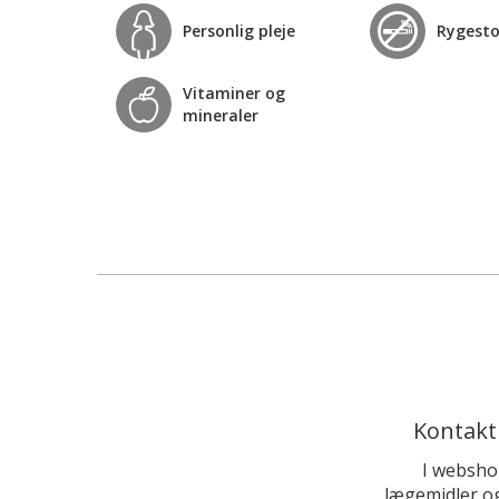
Personlig pleje
Rygest
Vitaminer og
mineraler
Kontakt
I websho
lægemidler og