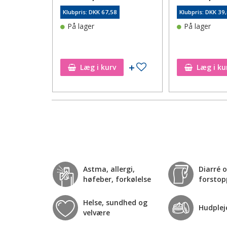
3
Klubpris: DKK 67,58
Klubpris: DKK 39
På lager
På lager
Tilføj til ønskeseddel
Tilføj til ønskeseddel
Læg i kurv
Læg i ku
Astma, allergi,
Diarré 
høfeber, forkølelse
forstop
Helse, sundhed og
Hudplej
velvære