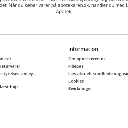
et. Når du køber varer på apotekeren.dk, handler du med 
Apotek.
Information
onsret
Om apotekeren.dk
 returvarer
Pillepas
estyrelses smiley-
Læs aktuelt sundhedsmagasi
Cookies
læst højt
Bivirkninger