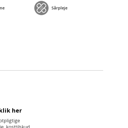
me
Sårpleje
klik her
tpligtige
e, kosttilskud