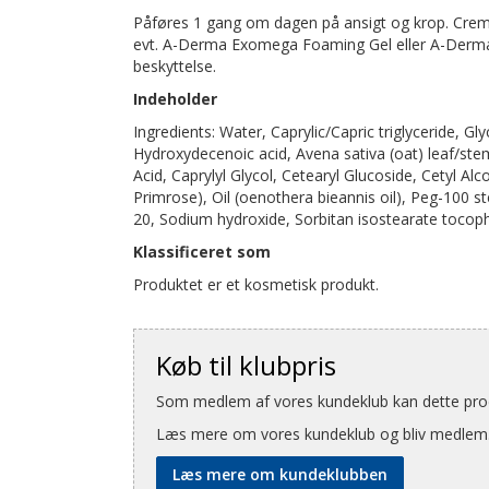
Påføres 1 gang om dagen på ansigt og krop. Creme
evt. A-Derma Exomega Foaming Gel eller A-Derma
beskyttelse.
Indeholder
Ingredients: Water, Caprylic/Capric triglyceride, Gl
Hydroxydecenoic acid, Avena sativa (oat) leaf/stem
Acid, Caprylyl Glycol, Cetearyl Glucoside, Cetyl Al
Primrose), Oil (oenothera bieannis oil), Peg-100 s
20, Sodium hydroxide, Sorbitan isostearate tocop
Klassificeret som
Produktet er et kosmetisk produkt.
Køb til klubpris
Som medlem af vores kundeklub kan dette produ
Læs mere om vores kundeklub og bliv medlem
Læs mere om kundeklubben