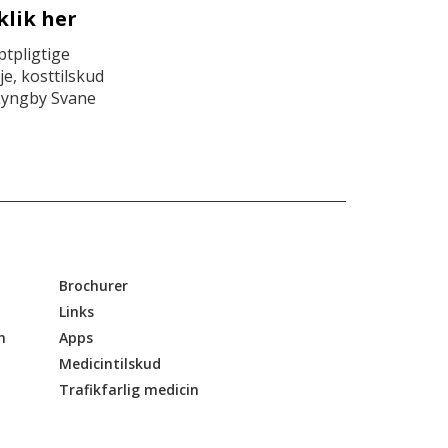
klik her
tpligtige
e, kosttilskud
Lyngby Svane
Brochurer
Links
n
Apps
Medicintilskud
Trafikfarlig medicin