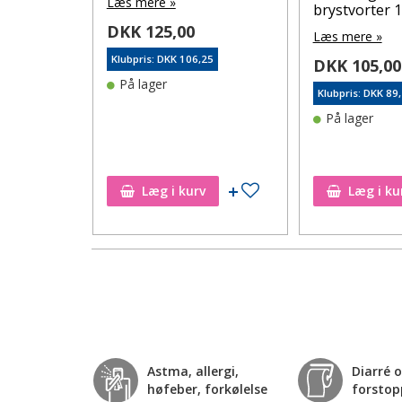
Læs mere »
hårbund
brystvorter 1
intime
DKK 125,00
Læs mere »
l
Klubpris: DKK 106,25
DKK 105,00
På lager
Klubpris: DKK 89
På lager
58
Tilføj til ønskeseddel
Tilføj til ønskeseddel
Læg i kurv
Læg i ku
Astma, allergi,
Diarré 
høfeber, forkølelse
forstop