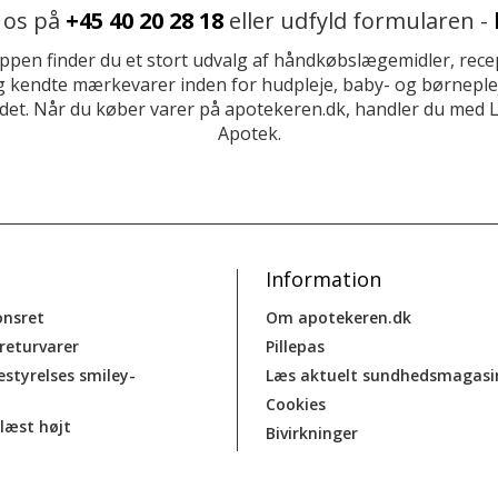
 os på
+45 40 20 28 18
eller udfyld formularen -
ppen finder du et stort udvalg af håndkøbslægemidler, recep
 kendte mærkevarer inden for hudpleje, baby- og børneplej
et. Når du køber varer på apotekeren.dk, handler du med 
Apotek.
Information
onsret
Om apotekeren.dk
 returvarer
Pillepas
estyrelses smiley-
Læs aktuelt sundhedsmagasi
Cookies
læst højt
Bivirkninger