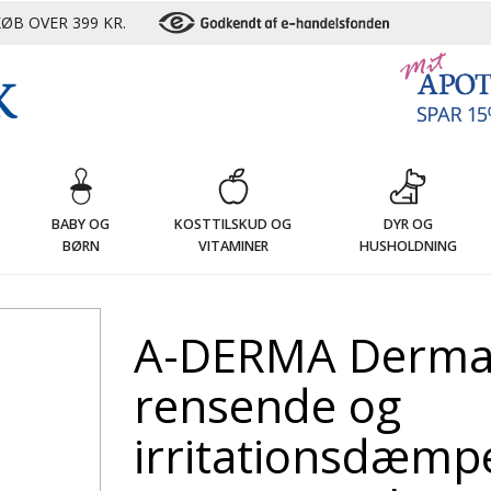
ØB OVER 399 KR.
G
BABY OG
KOSTTILSKUD OG
DYR OG
BØRN
VITAMINER
HUSHOLDNING
A-DERMA Dermal
rensende og
irritationsdæmpe