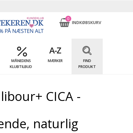
0
INDKØBSKURV
MÅNEDENS
MÆRKER
FIND
KLUBTILBUD
PRODUKT
ibour+ CICA -
nde, naturlig