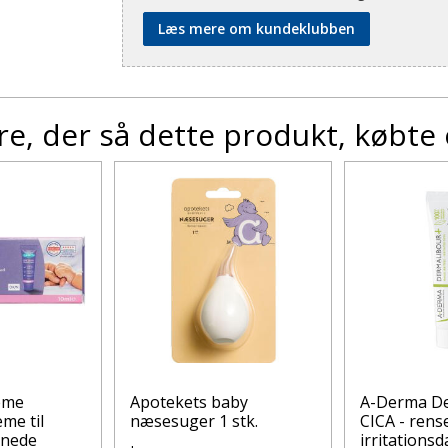
Læs mere om kundeklubben
e, der så dette produkt, købte
eme
Apotekets baby
A-Derma D
me til
næsesuger 1 stk.
CICA - ren
vnede
irritation