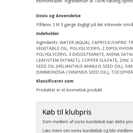
intimområder. Ingredienser af 100% naturlig oprind
Dosis og Anvendelse
Påføres 2 til 3 gange dagligt på det irriterede om
Indeholder
Ingredients: WATER (AQUA), CAPRYLIC/CAPRIC
VEGETABLE OIL, POLYGLYCERYL-2 DIPOLYHYDR
POLYGLYCERYL-3 DIISOSTEARATE, AVENA SATIVA
LEAF/STEM EXTRACT), COPPER SULFATE, ZINC
SEED OIL (HELIANTHUS ANNUUS SEED OIL), SIM
(SIMMONDSIA CHINENSIS SEED OIL), TOCOPHE
Klassificeret som
Produktet er et kosmetisk produkt.
Køb til klubpris
Som medlem af vores kundeklub kan dette produ
Læs mere om vores kundeklub og bliv medlem