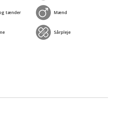
og tænder
Mænd
me
Sårpleje