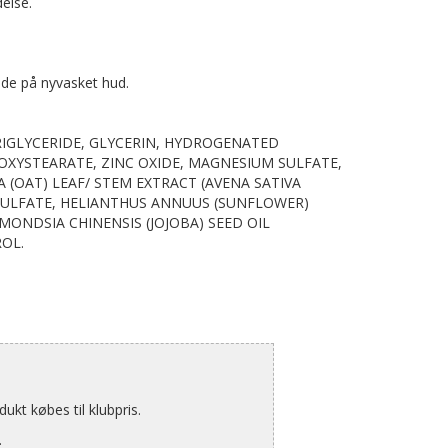
else.
råde på nyvasket hud.
 TRIGLYCERIDE, GLYCERIN, HYDROGENATED
OXYSTEARATE, ZINC OXIDE, MAGNESIUM SULFATE,
 (OAT) LEAF/ STEM EXTRACT (AVENA SATIVA
 SULFATE, HELIANTHUS ANNUUS (SUNFLOWER)
MONDSIA CHINENSIS (JOJOBA) SEED OIL
ROL.
kt købes til klubpris.
.