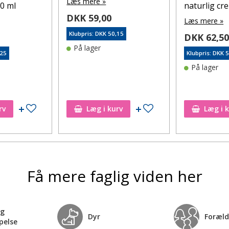
Læs mere »
0 ml
naturlig cr
DKK 59,00
Læs mere »
Klubpris: DKK 50,15
DKK 62,5
På lager
,25
Klubpris: DKK 
På lager
Tilføj til ønskeseddel
Tilføj til ønskeseddel
rv
Læg i kurv
Læg i 
Få mere faglig viden her
og
Dyr
Foræld
pelse