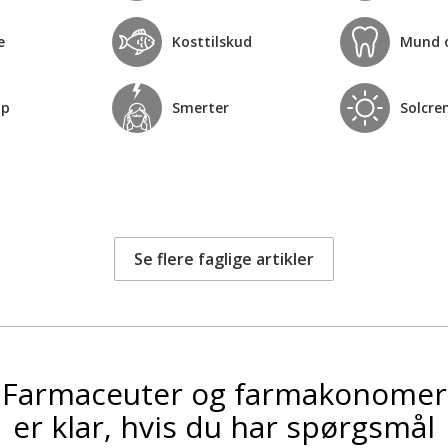
e
Kosttilskud
Mund 
op
Smerter
Solcre
Se flere faglige artikler
Farmaceuter og farmakonomer
er klar, hvis du har spørgsmål