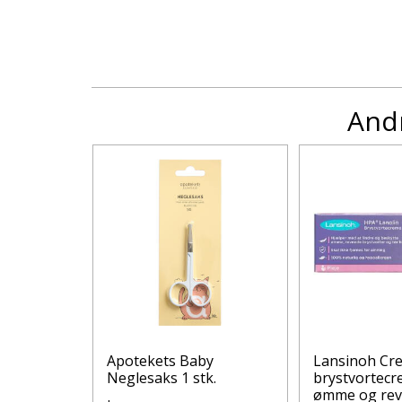
Andr
alibour+
Apotekets Baby
Lansinoh Cr
el - ultra
Neglesaks 1 stk.
brystvortecre
el til
ømme og re