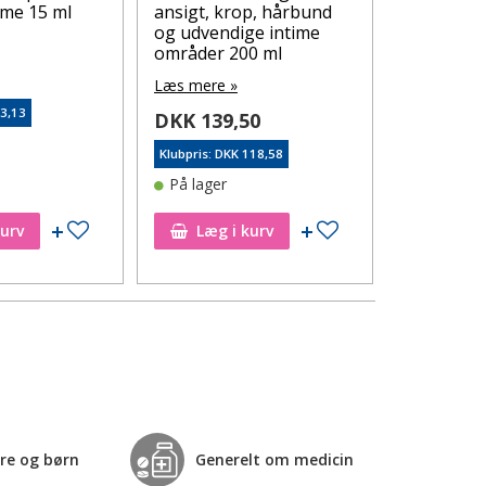
Læs mere 
eme 15 ml
ansigt, krop, hårbund
og udvendige intime
DKK 125
områder 200 ml
Klubpris: DK
0
Læs mere »
På lager
53,13
DKK 139,50
Klubpris: DKK 118,58
På lager
Tilføj til ønskeseddel
Tilføj til ønskeseddel
kurv
Læg i kurv
Læg i
re og børn
Generelt om medicin