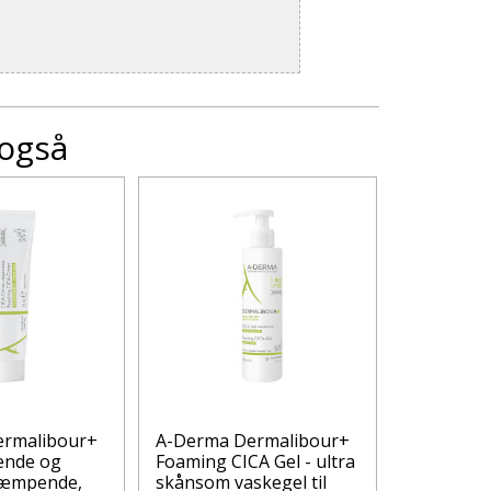
 også
ermalibour+
A-Derma Dermalibour+
Apoteket
sende og
Foaming CICA Gel - ultra
Neglesaks
sdæmpende,
skånsom vaskegel til