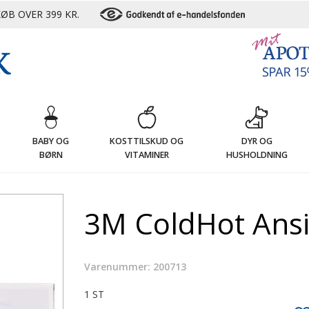
ØB OVER 399 KR.
G
BABY OG
KOSTTILSKUD OG
DYR OG
BØRN
VITAMINER
HUSHOLDNING
3M ColdHot Ansi
Varenummer: 200713
1 ST