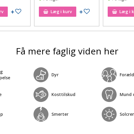
Tilføj til ønskeseddel
Tilføj til ønskeseddel
rv
Læg i kurv
Læg i 
Få mere faglig viden her
og
Dyr
Foræld
pelse
e
Kosttilskud
Mund 
op
Smerter
Solcre