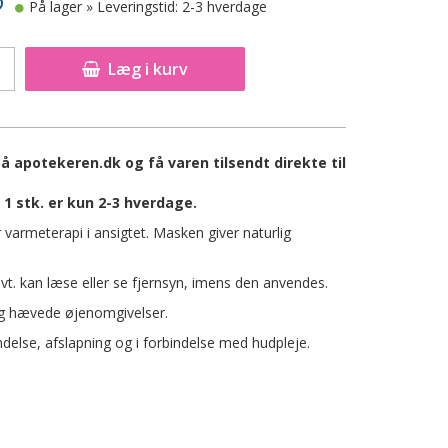
På lager
» Leveringstid: 2-3 hverdage
Læg i kurv
 apotekeren.dk og få varen tilsendt direkte til
 stk. er kun 2-3 hverdage.
varmeterapi i ansigtet. Masken giver naturlig
t. kan læse eller se fjernsyn, imens den anvendes.
og hævede øjenomgivelser.
else, afslapning og i forbindelse med hudpleje.