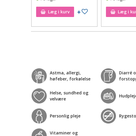
Tilføj til ønskeseddel
Tilføj til ønskeseddel
Læg i kurv
Læg i ku
Astma, allergi,
Diarré 
høfeber, forkølelse
forstop
Helse, sundhed og
Hudplej
velvære
Personlig pleje
Rygest
Vitaminer og