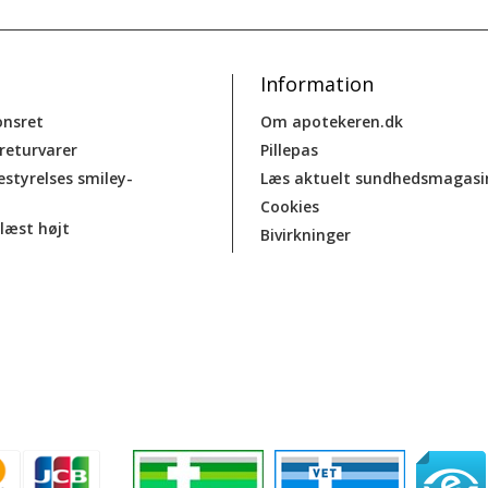
Information
onsret
Om apotekeren.dk
 returvarer
Pillepas
estyrelses smiley-
Læs aktuelt sundhedsmagasi
Cookies
læst højt
Bivirkninger