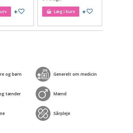
Tilføj til ønskeseddel
Tilføj til ønskeseddel
kurv
Læg i kurv
Læg i
re og børn
Generelt om medicin
og tænder
Mænd
me
Sårpleje