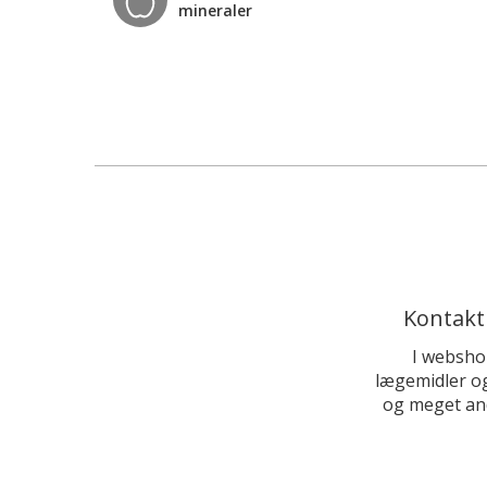
mineraler
Kontakt
I websho
lægemidler og
og meget and