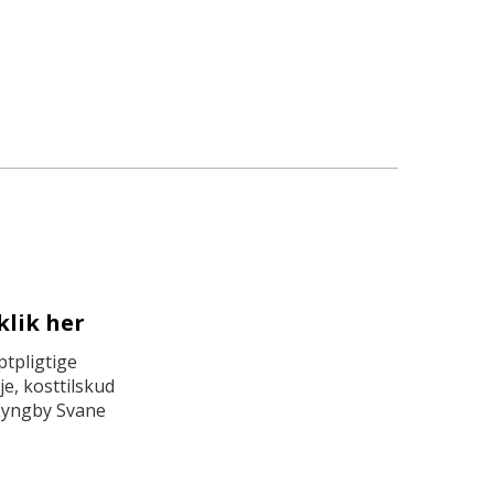
klik her
tpligtige
e, kosttilskud
Lyngby Svane