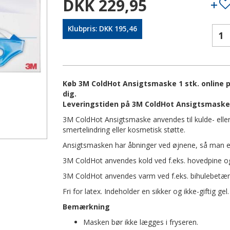
DKK 229,95
Klubpris: DKK 195,46
Køb 3M ColdHot Ansigtsmaske 1 stk. online på
dig.
Leveringstiden på 3M ColdHot Ansigtsmaske 1
3M ColdHot Ansigtsmaske anvendes til kulde- eller 
smertelindring eller kosmetisk støtte.
Ansigtsmasken har åbninger ved øjnene, så man ev
3M ColdHot anvendes kold ved f.eks. hovedpine 
3M ColdHot anvendes varm ved f.eks. bihulebetænd
Fri for latex. Indeholder en sikker og ikke-giftig gel.
Bemærkning
Masken bør ikke lægges i fryseren.