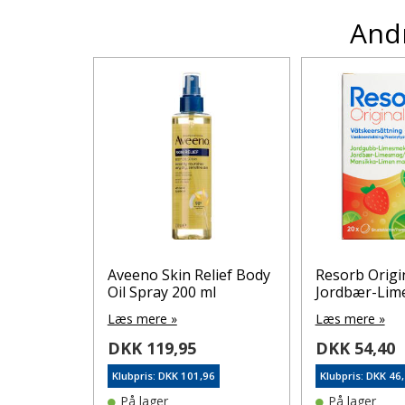
Andr
e Til
Aveeno Skin Relief Body
Resorb Origi
Oil Spray 200 ml
Jordbær-Lime 
Læs mere »
Læs mere »
DKK 119,95
DKK 54,40
5
Klubpris: DKK 101,96
Klubpris: DKK 46
På lager
På lager