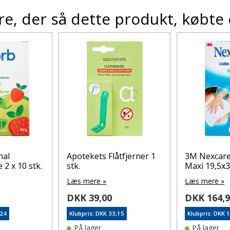
e, der så dette produkt, købte
nal
Apotekets Flåtfjerner 1
3M Nexcare
2 x 10 stk.
stk.
Maxi 19,5x3
Læs mere »
Læs mere »
DKK 39,00
DKK 164,
,24
Klubpris: DKK 33,15
Klubpris: DKK 
På lager
På lager