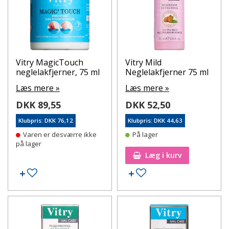
Vitry MagicTouch
Vitry Mild
neglelakfjerner, 75 ml
Neglelakfjerner 75 ml
Læs mere »
Læs mere »
DKK 89,55
DKK 52,50
Klubpris: DKK 76,12
Klubpris: DKK 44,63
Varen er desværre ikke
På lager
på lager
Læg i kurv
Tilføj til ønskeseddel
Tilføj til ønskeseddel