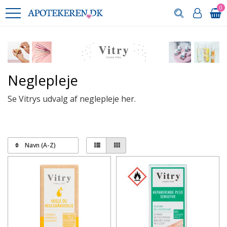
0
Neglepleje
Se Vitrys udvalg af neglepleje her.
Navn (A-Z)