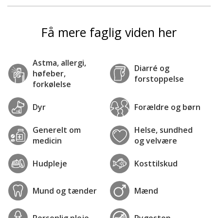
Få mere faglig viden her
Astma, allergi,
Diarré og
høfeber,
forstoppelse
forkølelse
Dyr
Forældre og børn
Generelt om
Helse, sundhed
medicin
og velvære
Hudpleje
Kosttilskud
Mund og tænder
Mænd
Personlig pleje
Rygestop