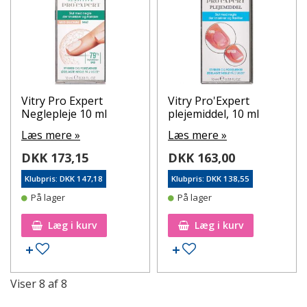
Vitry Pro Expert
Vitry Pro'Expert
Neglepleje 10 ml
plejemiddel, 10 ml
Læs mere »
Læs mere »
DKK 173,15
DKK 163,00
Klubpris: DKK 147,18
Klubpris: DKK 138,55
På lager
På lager
Læg i kurv
Læg i kurv
Tilføj til ønskeseddel
Tilføj til ønskeseddel
Viser
8
af
8