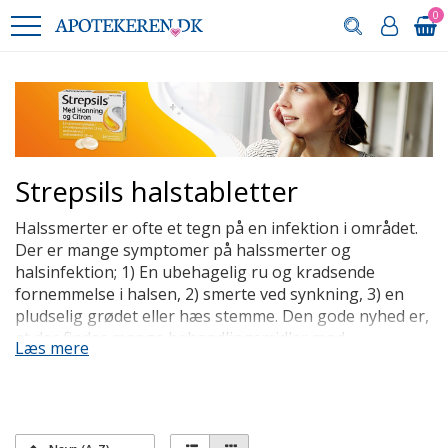
0
Strepsils halstabletter
Halssmerter er ofte et tegn på en infektion i området.
Der er mange symptomer på halssmerter og
halsinfektion; 1) En ubehagelig ru og kradsende
fornemmelse i halsen, 2) smerte ved synkning, 3) en
pludselig grødet eller hæs stemme. Den gode nyhed er,
at der findes mange behandlingsmidler mod
Læs mere
halssmerte. Eksempelvis lægemidlet Strepsils, der
hurtigt lindrer smerten i halsen – fortsat
smertelindring i op til 2 timer efter sugetabletten er
væk.