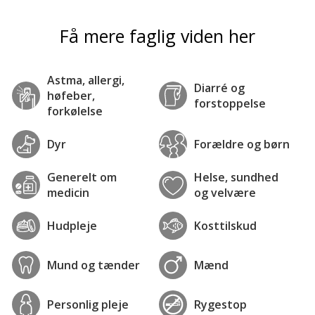
Få mere faglig viden her
Astma, allergi,
Diarré og
høfeber,
forstoppelse
forkølelse
Dyr
Forældre og børn
Generelt om
Helse, sundhed
medicin
og velvære
Hudpleje
Kosttilskud
Mund og tænder
Mænd
Personlig pleje
Rygestop