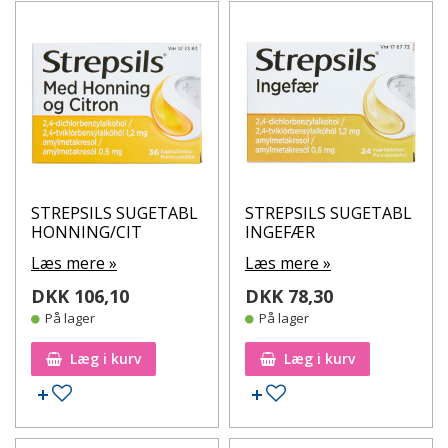
STREPSILS SUGETABL
STREPSILS SUGETABL
HONNING/CIT
INGEFÆR
Læs mere »
Læs mere »
DKK 106,10
DKK 78,30
På lager
På lager
Læg i kurv
Læg i kurv
Tilføj til ønskeseddel
Tilføj til ønskeseddel