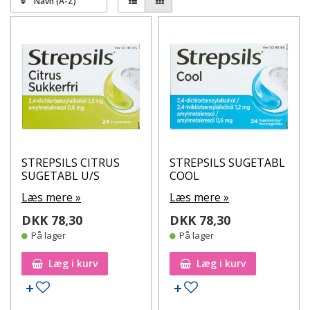
Navn (A-Z)
Link til pligttekster
Husk at læse indlægssedlen ved at klikke her og søge
på produktet.
STREPSILS CITRUS
STREPSILS SUGETABL
SUGETABL U/S
COOL
Læs mere »
Læs mere »
DKK 78,30
DKK 78,30
På lager
På lager
Læg i kurv
Læg i kurv
Tilføj til ønskeseddel
Tilføj til ønskeseddel