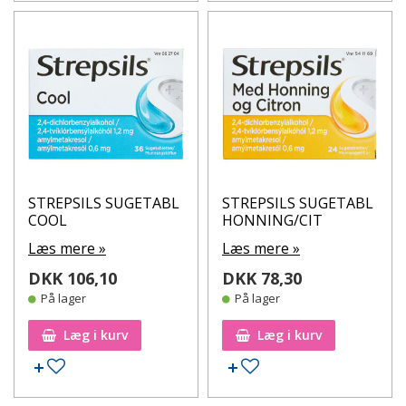
STREPSILS SUGETABL
STREPSILS SUGETABL
COOL
HONNING/CIT
Læs mere »
Læs mere »
DKK 106,10
DKK 78,30
På lager
På lager
Læg i kurv
Læg i kurv
Tilføj til ønskeseddel
Tilføj til ønskeseddel