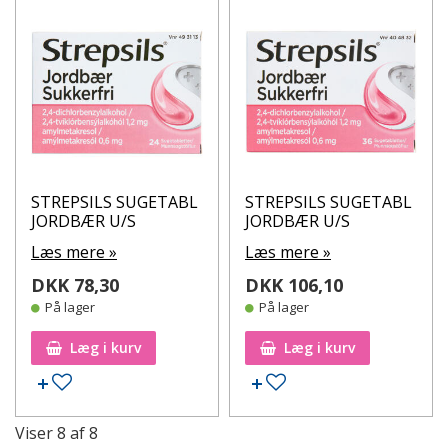
STREPSILS SUGETABL
STREPSILS SUGETABL
JORDBÆR U/S
JORDBÆR U/S
Læs mere »
Læs mere »
DKK 78,30
DKK 106,10
På lager
På lager
Læg i kurv
Læg i kurv
Tilføj til ønskeseddel
Tilføj til ønskeseddel
Viser
8
af
8