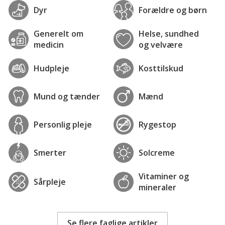
Dyr
Forældre og børn
Generelt om
Helse, sundhed
medicin
og velvære
Hudpleje
Kosttilskud
Mund og tænder
Mænd
Personlig pleje
Rygestop
Smerter
Solcreme
Vitaminer og
Sårpleje
mineraler
Se flere faglige artikler