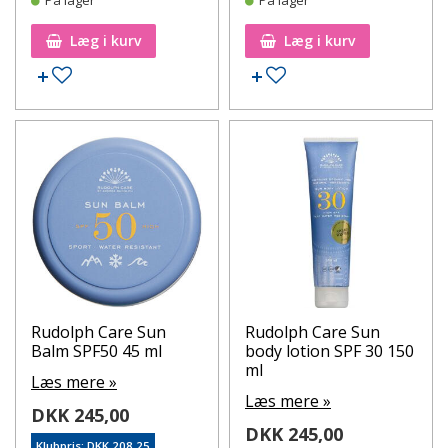
Læg i kurv
Læg i kurv
Tilføj til ønskeseddel
Tilføj til ønskeseddel
Rudolph Care Sun
Rudolph Care Sun
Balm SPF50 45 ml
body lotion SPF 30 150
ml
Læs mere »
Læs mere »
DKK 245,00
DKK 245,00
Klubpris: DKK 208,25