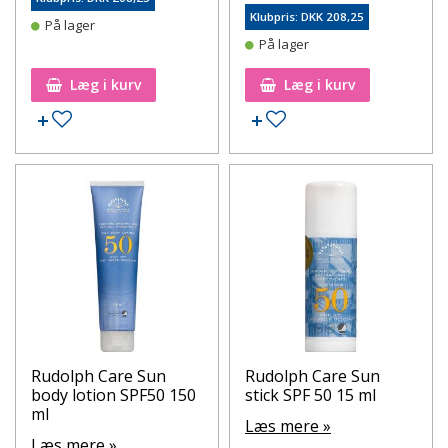
Klubpris: DKK 208,25
På lager
På lager
Læg i kurv
Læg i kurv
Tilføj til ønskeseddel
Tilføj til ønskeseddel
Rudolph Care Sun
Rudolph Care Sun
body lotion SPF50 150
stick SPF 50 15 ml
ml
Læs mere »
Læs mere »