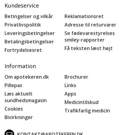
Kundeservice
Betingelser og vilkår
Reklamationsret
Privatlivspolitik
Adresse til returvarer
Leveringsbetingelser
Se fødevarestyrelses
smiley-rapporter
Betalingsbetingelser
Få teksten læst højt
Fortrydelsesret
Information
Om apotekeren.dk
Brochurer
Pillepas
Links
Læs aktuelt
Apps
sundhedsmagasin
Medicintilskud
Cookies
Trafikfarlig medicin
Bivirkninger
KONTAKT@APOTEKEREN.DK