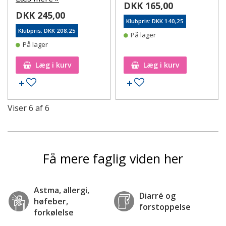
DKK 165,00
DKK 245,00
Klubpris: DKK 140,25
Klubpris: DKK 208,25
På lager
På lager
Læg i kurv
Læg i kurv
Tilføj til ønskeseddel
Tilføj til ønskeseddel
Viser
6
af
6
Få mere faglig viden her
Astma, allergi,
Diarré og
høfeber,
forstoppelse
forkølelse