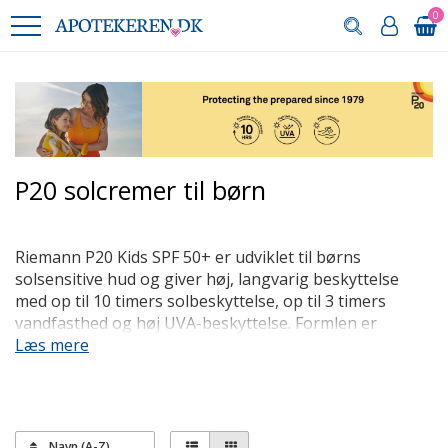
0
P20 solcremer til børn
Riemann P20 Kids SPF 50+ er udviklet til børns
solsensitive hud og giver høj, langvarig beskyttelse
med op til 10 timers solbeskyttelse, op til 3 timers
vandfasthed og høj UVA-beskyttelse. Formlen er
hurtigt-absorberende, let at fordele jævnt,
Læs mere
dermatologisk testet til sensitiv hud, AllergyCertified,
parfumefri og vegansk.
Navn (A-Z)