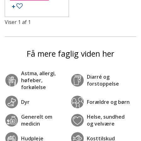
Tilføj til ønskeseddel
Viser
1
af
1
Få mere faglig viden her
Astma, allergi,
Diarré og
høfeber,
forstoppelse
forkølelse
Dyr
Forældre og børn
Generelt om
Helse, sundhed
medicin
og velvære
Hudpleje
Kosttilskud