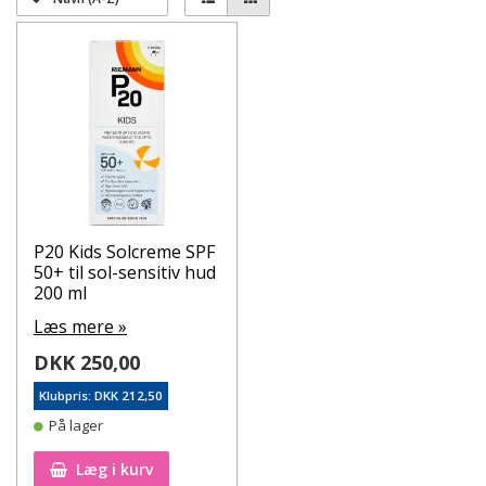
P20 Kids Solcreme SPF
50+ til sol-sensitiv hud
200 ml
Læs mere »
DKK 250,00
Klubpris: DKK 212,50
På lager
Læg i kurv