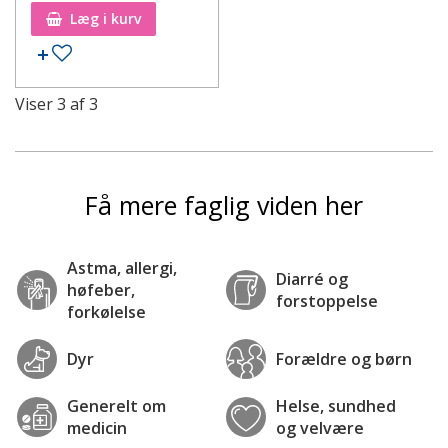
Læg i kurv
Tilføj til ønskeseddel
Viser
3
af
3
Få mere faglig viden her
Astma, allergi,
Diarré og
høfeber,
forstoppelse
forkølelse
Dyr
Forældre og børn
Generelt om
Helse, sundhed
medicin
og velvære