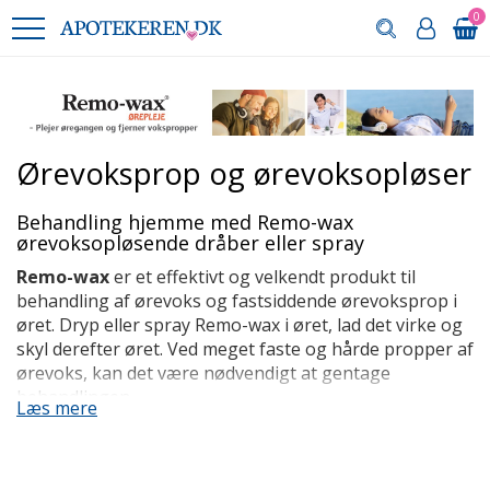
0
Ørevoksprop og ørevoksopløser
Behandling hjemme med Remo-wax
ørevoksopløsende dråber eller spray
Remo-wax
er et effektivt og velkendt produkt til
behandling af ørevoks og fastsiddende ørevoksprop i
øret. Dryp eller spray Remo-wax i øret, lad det virke og
skyl derefter øret. Ved meget faste og hårde propper af
ørevoks, kan det være nødvendigt at gentage
behandlingen.
Læs mere
Læs altid brugervejledningen og indlægssedlen i
Remo-wax pakningen inden du behandler!