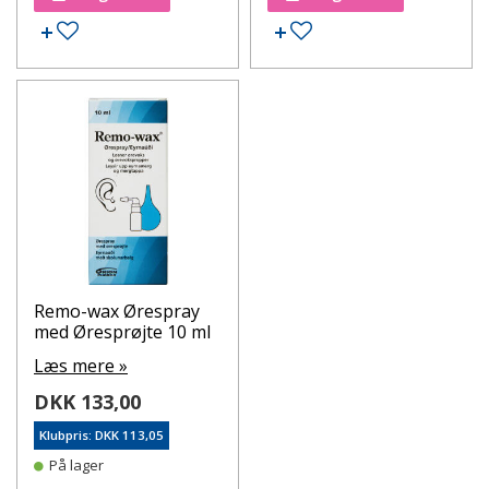
Tilføj til ønskeseddel
Tilføj til ønskeseddel
Remo-wax Ørespray
med Øresprøjte 10 ml
Læs mere »
DKK 133,00
Klubpris: DKK 113,05
På lager