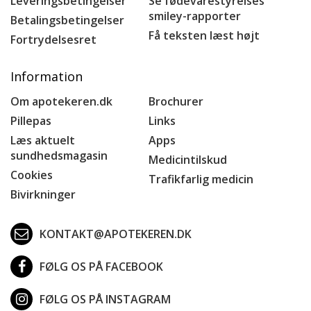
Leveringsbetingelser
Se fødevarestyrelses
smiley-rapporter
Betalingsbetingelser
Få teksten læst højt
Fortrydelsesret
Information
Om apotekeren.dk
Brochurer
Pillepas
Links
Læs aktuelt
Apps
sundhedsmagasin
Medicintilskud
Cookies
Trafikfarlig medicin
Bivirkninger
KONTAKT@APOTEKEREN.DK
FØLG OS PÅ FACEBOOK
FØLG OS PÅ INSTAGRAM