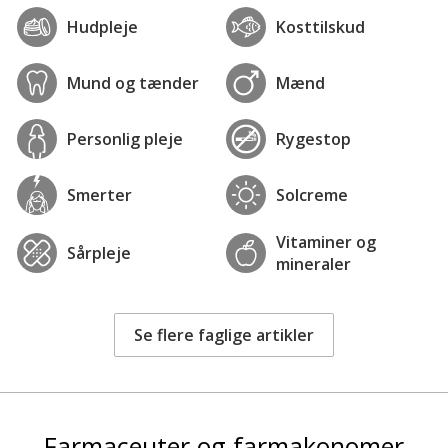
Hudpleje
Kosttilskud
Mund og tænder
Mænd
Personlig pleje
Rygestop
Smerter
Solcreme
Vitaminer og
Sårpleje
mineraler
Se flere faglige artikler
Farmaceuter og farmakonomer