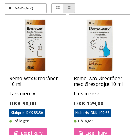
Navn (A-Z)
Remo-wax Øredråber
Remo-wax Øredråber
10 ml
med Øresprøjte 10 ml
Læs mere »
Læs mere »
DKK 98,00
DKK 129,00
Klubpris: DKK 83,30
Klubpris: DKK 109,65
På lager
På lager
Læg i kurv
Læg i kurv