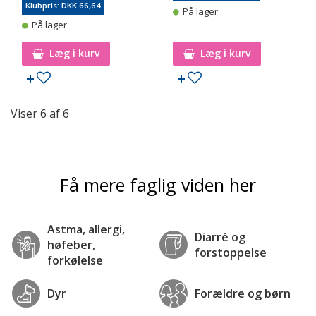
Klubpris: DKK 66,64
På lager
På lager
Læg i kurv
Læg i kurv
Tilføj til ønskeseddel
Tilføj til ønskeseddel
Viser
6
af
6
Få mere faglig viden her
Astma, allergi,
Diarré og
høfeber,
forstoppelse
forkølelse
Dyr
Forældre og børn