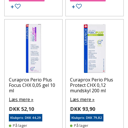
Tilføj til ønskeseddel
Tilføj til ønskeseddel
Curaprox Perio Plus
Curaprox Perio Plus
Focus CHX 0,05 gel 10
Protect CHX 0,12
ml
mundskyl 200 ml
Læs mere »
Læs mere »
DKK 52,10
DKK 93,90
Klubpris: DKK 44,29
Klubpris: DKK 79,82
På lager
På lager