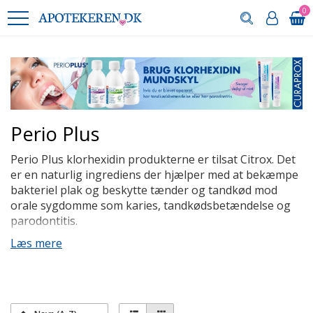
0
Perio Plus
Perio Plus klorhexidin produkterne er tilsat Citrox. Det
er en naturlig ingrediens der hjælper med at bekæmpe
bakteriel plak og beskytte tænder og tandkød mod
orale sygdomme som karies, tandkødsbetændelse og
parodontitis.
Klorhexidin kan ofte have en dårlig smag, men vi har i
Læs mere
Perio Plus serien lagt vægt på at den skal smage godt.
Den smager dejligt mildt af mint , hvilket gør det
nemmere at bruge klorhexidin produktet.
Klorhexidin produkterne har forskelligt indhold af