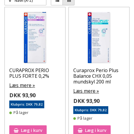
Navn (A-Z)
klorhexidin, så du skal vælge den som passer til dit
behov.
Fordelene ved Perio Plus er bl.a.
at den giver en kraftig beskyttelse mod en bred
vifte af bakterier
den har op til 12 timers virkning
bakterierne udvikler ikke resistens
nedbryder biofilm hurtigt og mindsker genvækst
minimal misfarvning
CURAPROX PERIO
Curaprox Perio Plus
PLUS FORTE 0,2%
Balance CHX 0,05
mundskyl 200 ml
Læs mere »
Læs mere »
DKK 93,90
DKK 93,90
Klubpris: DKK 79,82
Klubpris: DKK 79,82
På lager
På lager
Læg i kurv
Læg i kurv