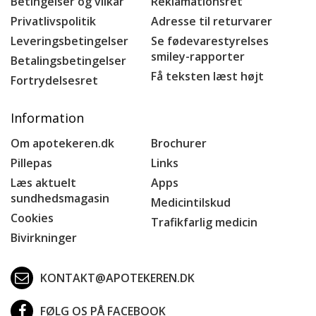
Betingelser og vilkår
Reklamationsret
Privatlivspolitik
Adresse til returvarer
Leveringsbetingelser
Se fødevarestyrelses
smiley-rapporter
Betalingsbetingelser
Få teksten læst højt
Fortrydelsesret
Information
Om apotekeren.dk
Brochurer
Pillepas
Links
Læs aktuelt
Apps
sundhedsmagasin
Medicintilskud
Cookies
Trafikfarlig medicin
Bivirkninger
KONTAKT@APOTEKEREN.DK
FØLG OS PÅ FACEBOOK