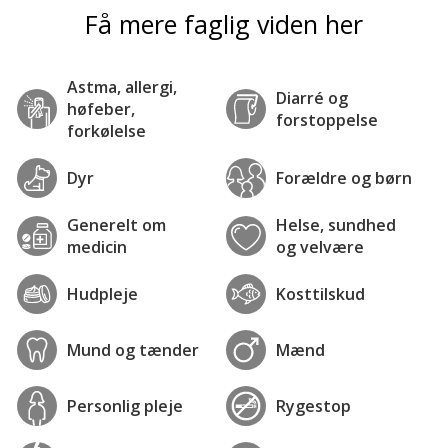
Få mere faglig viden her
Astma, allergi,
Diarré og
høfeber,
forstoppelse
forkølelse
Dyr
Forældre og børn
Generelt om
Helse, sundhed
medicin
og velvære
Hudpleje
Kosttilskud
Mund og tænder
Mænd
Personlig pleje
Rygestop