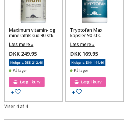
Maximum vitamin- og
Tryptofan Max
mineraltilskud 90 stk.
kapsler 90 stk.
Læs mere »
Læs mere »
DKK 249,95
DKK 169,95
Klubpris: DKK 212,46
Klubpris: DKK 144,46
På lager
På lager
Læg i kurv
Læg i kurv
Tilføj til ønskeseddel
Tilføj til ønskeseddel
Viser
4
af
4