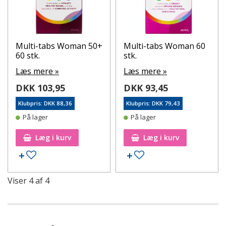
Multi-tabs Woman 50+
Multi-tabs Woman 60
60 stk.
stk.
Læs mere »
Læs mere »
DKK 103,95
DKK 93,45
Klubpris: DKK 88,36
Klubpris: DKK 79,43
På lager
På lager
Læg i kurv
Læg i kurv
Tilføj til ønskeseddel
Tilføj til ønskeseddel
Viser
4
af
4