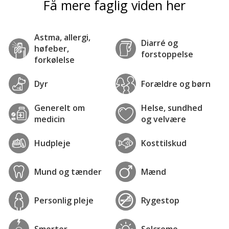
Få mere faglig viden her
Astma, allergi,
Diarré og
høfeber,
forstoppelse
forkølelse
Dyr
Forældre og børn
Generelt om
Helse, sundhed
medicin
og velvære
Hudpleje
Kosttilskud
Mund og tænder
Mænd
Personlig pleje
Rygestop
Smerter
Solcreme