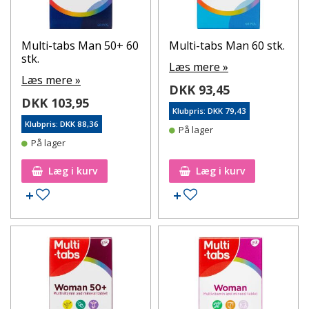
Multi-tabs Man 50+ 60
Multi-tabs Man 60 stk.
stk.
Læs mere »
Læs mere »
DKK 93,45
DKK 103,95
Klubpris: DKK 79,43
Klubpris: DKK 88,36
På lager
På lager
Læg i kurv
Læg i kurv
Tilføj til ønskeseddel
Tilføj til ønskeseddel