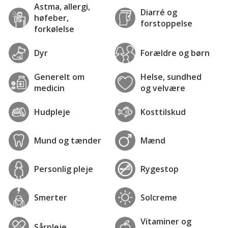
Astma, allergi,
Diarré og
høfeber,
forstoppelse
forkølelse
Dyr
Forældre og børn
Generelt om
Helse, sundhed
medicin
og velvære
Hudpleje
Kosttilskud
Mund og tænder
Mænd
Personlig pleje
Rygestop
Smerter
Solcreme
Vitaminer og
Sårpleje