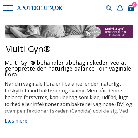
0
Multi-Gyn®
Multi-Gyn® behandler ubehag i skeden ved at
genoprette den naturlige balance i din vaginale
flora.
Når din vaginale flora er i balance, er den naturligt
beskyttet mod bakterier og svamp. Men når denne
balance forstyrres, kan ubehag som kløe, udflåd, lugt,
tørhed eller infektioner som bakteriel vaginose (BV) og
svampeinfektioner i skeden (Candida) udvikle sig. Ved
at genoprette denne balance behandler Multi-Gyn®-
Læs mere
produkter ikke kun ubehag i skeden, men giver dig
også øjeblikkelig lindring.