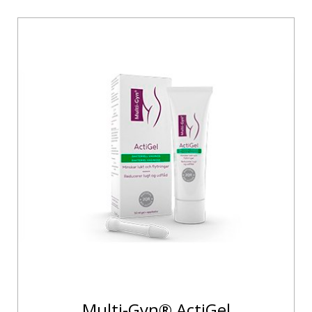
Når Multi-Gyn®-produkterne er påført dit
intimområde, har de en direkte lindrende virkning på
ubehag som kløe eller irritation. Hvis du har en
infektion som f.eks. bakteriel vaginose, en
svampeinfektion i skeden eller lider af tørhed, vil
produkterne give dig en direkte lindring af ubehaget
og behandle infektionen.
Multi-Gyn® ActiGel