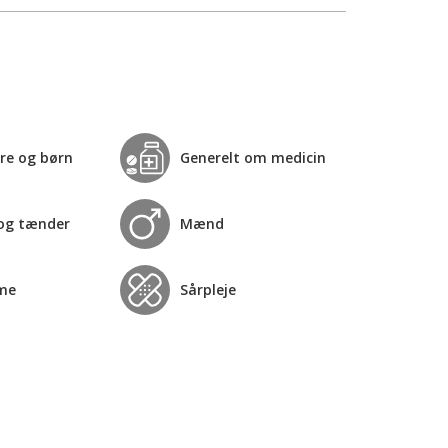
re og børn
Generelt om medicin
og tænder
Mænd
me
Sårpleje