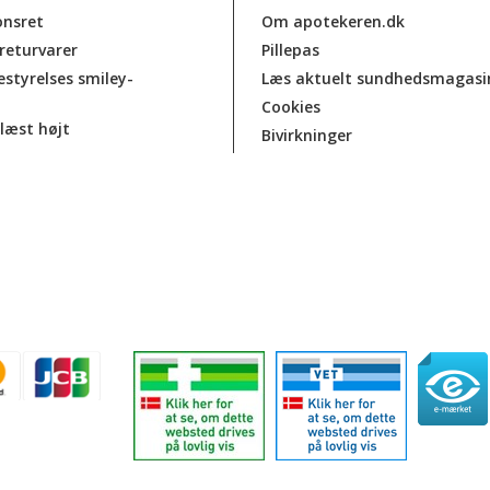
onsret
Om apotekeren.dk
 returvarer
Pillepas
estyrelses smiley-
Læs aktuelt sundhedsmagasi
Cookies
læst højt
Bivirkninger