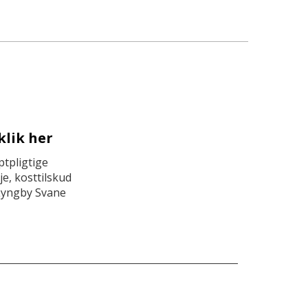
klik her
tpligtige
e, kosttilskud
Lyngby Svane