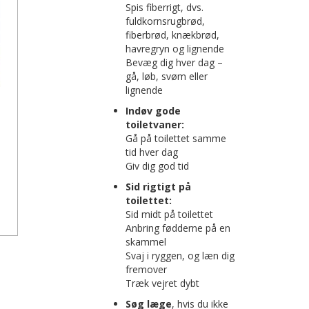
Spis fiberrigt, dvs.
fuldkornsrugbrød,
fiberbrød, knækbrød,
havregryn og lignende
Bevæg dig hver dag –
gå, løb, svøm eller
lignende
Indøv gode
toiletvaner:
Gå på toilettet samme
tid hver dag
Giv dig god tid
Sid rigtigt på
il ønskeseddel
toilettet:
Sid midt på toilettet
Anbring fødderne på en
skammel
Svaj i ryggen, og læn dig
fremover
Træk vejret dybt
Søg læge
, hvis du ikke