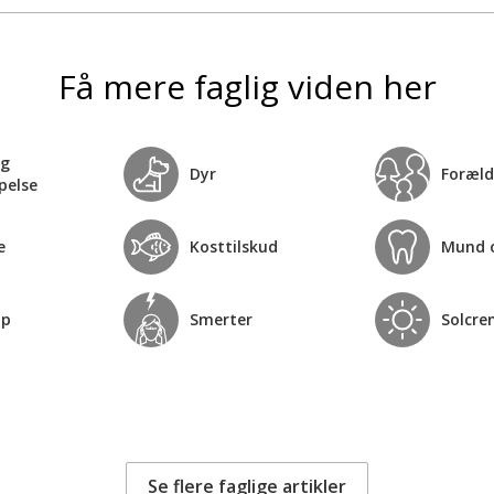
Få mere faglig viden her
og
Dyr
Foræld
pelse
e
Kosttilskud
Mund 
op
Smerter
Solcre
Se flere faglige artikler