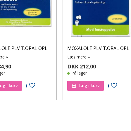
OLE PLV T.ORAL OPL
MOXALOLE PLV T.ORAL OPL
re »
Læs mere »
4,90
DKK 212,00
ger
På lager
Tilføj til ønskeseddel
Tilføj t
æg i kurv
Læg i kurv