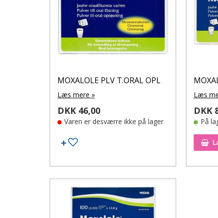
MOXALOLE PLV T.ORAL OPL
MOXAL
Læs mere »
Læs me
DKK 46,00
DKK 8
Varen er desværre ikke på lager
På la
Tilføj til ønskeseddel
L