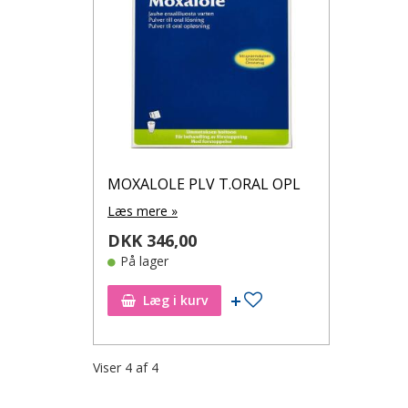
MOXALOLE PLV T.ORAL OPL
Læs mere »
DKK 346,00
På lager
Tilføj til ønskeseddel
Læg i kurv
Viser
4
af
4