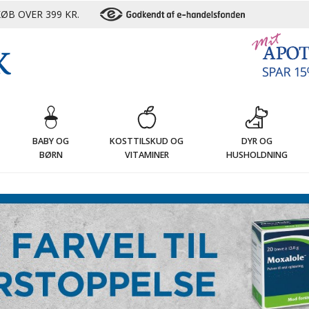
ØB OVER 399 KR.
G
BABY OG
KOSTTILSKUD OG
DYR OG
BØRN
VITAMINER
HUSHOLDNING