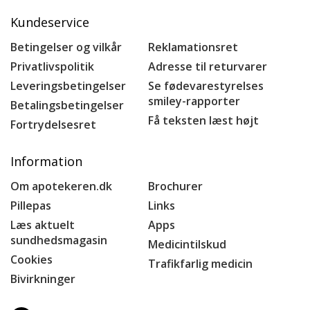
Kundeservice
Betingelser og vilkår
Reklamationsret
Privatlivspolitik
Adresse til returvarer
Leveringsbetingelser
Se fødevarestyrelses
smiley-rapporter
Betalingsbetingelser
Få teksten læst højt
Fortrydelsesret
Information
Om apotekeren.dk
Brochurer
Pillepas
Links
Læs aktuelt
Apps
sundhedsmagasin
Medicintilskud
Cookies
Trafikfarlig medicin
Bivirkninger