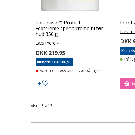
Locobase ® Protect
Locoba
Fedtcreme specialcreme til tør
Læs me
hud 350 g
DKK 9
Læs mere »
Klubpri
DKK 219,95
På la
Klubpris: DKK 186,96
Varen er desværre ikke på lager
Tilføj til ønskeseddel
L
Viser
3
af
3