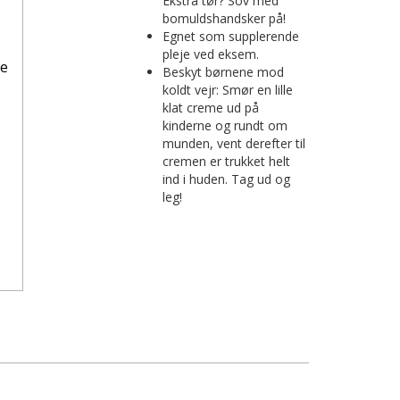
Ekstra tør? Sov med
bomuldshandsker på!
Egnet som supplerende
pleje ved eksem.
me
Beskyt børnene mod
koldt vejr: Smør en lille
klat creme ud på
kinderne og rundt om
munden, vent derefter til
cremen er trukket helt
ind i huden. Tag ud og
leg!
il ønskeseddel