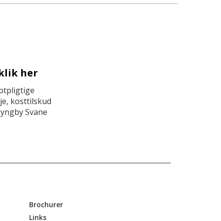
klik her
tpligtige
e, kosttilskud
Lyngby Svane
Brochurer
Links