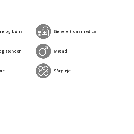
re og børn
Generelt om medicin
og tænder
Mænd
me
Sårpleje