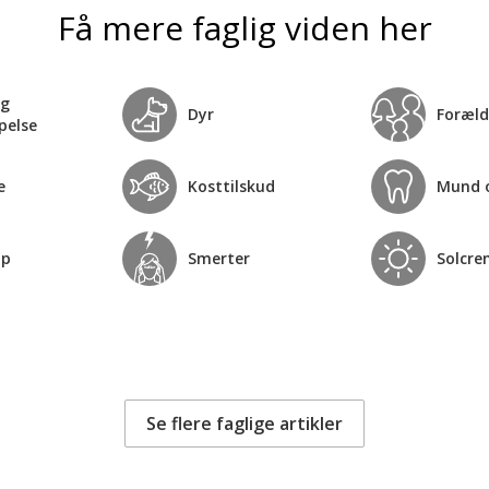
Få mere faglig viden her
og
Dyr
Foræld
pelse
e
Kosttilskud
Mund 
op
Smerter
Solcre
Se flere faglige artikler