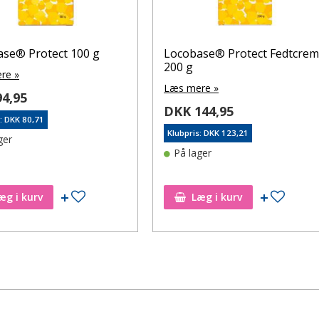
se® Protect 100 g
Locobase® Protect Fedtcre
200 g
re »
Læs mere »
4,95
DKK 144,95
s: DKK 80,71
Klubpris: DKK 123,21
ger
På lager
Tilføj til ønskeseddel
Tilføj t
æg i kurv
Læg i kurv