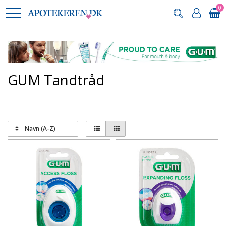
0
GUM Tandtråd
Navn (A-Z)