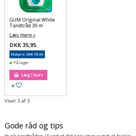
GUM Original White
Tandtråd 30 m
Læs mere »
DKK 35,95
Klubpris: DKK 30,56
På lager
Læg i kurv
Tilføj til ønskeseddel
Viser
3
af
3
Gode råd og tips
Husk tandtråden. Vi ved at det kan være svært at huske