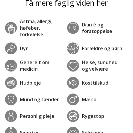
Få mere faglig viden her
Astma, allergi,
Diarré og
høfeber,
forstoppelse
forkølelse
Dyr
Forældre og børn
Generelt om
Helse, sundhed
medicin
og velvære
Hudpleje
Kosttilskud
Mund og tænder
Mænd
Personlig pleje
Rygestop
Smerter
Solcreme