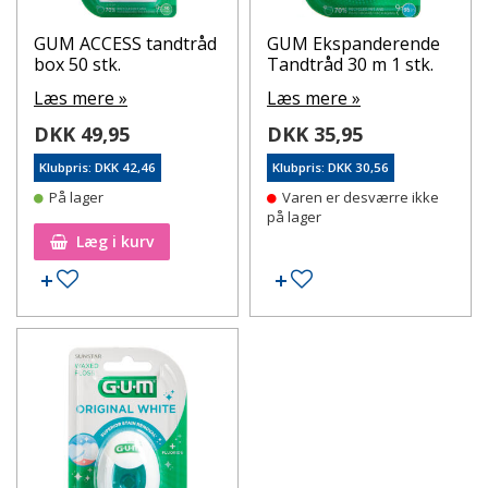
GUM ACCESS tandtråd
GUM Ekspanderende
box 50 stk.
Tandtråd 30 m 1 stk.
Læs mere »
Læs mere »
DKK 49,95
DKK 35,95
Klubpris: DKK 42,46
Klubpris: DKK 30,56
På lager
Varen er desværre ikke
på lager
Læg i kurv
Tilføj til ønskeseddel
Tilføj til ønskeseddel