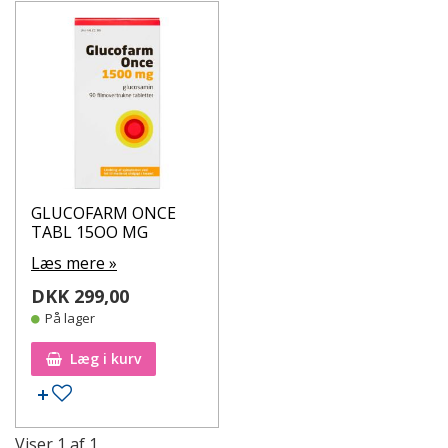
GLUCOFARM ONCE
TABL 15OO MG
Læs mere »
DKK 299,00
På lager
Læg i kurv
Tilføj til ønskeseddel
Viser
1
af
1