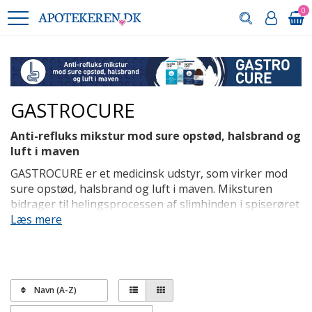
0
GASTROCURE
Anti-refluks mikstur mod sure opstød, halsbrand og
luft i maven
GASTROCURE er et medicinsk udstyr, som virker mod
sure opstød, halsbrand og luft i maven. Miksturen
bidrager til helingsprocessen af slimhinden i spiserøret
og i svælget, der kan blive irriteret, hvis man ofte har
Læs mere
halsbrand og sure opstød.
GASTROCURE indeholder bl.a. magnesiumalginat, der
lægger sig som en mekanisk barriere i mavesækken og
mindsker tilbageløb af maveindholdet op i spiserøret.
Navn (A-Z)
Et andet indholdsstof er simethicon, der reducerer