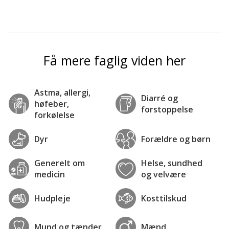
Få mere faglig viden her
Astma, allergi,
Diarré og
høfeber,
forstoppelse
forkølelse
Dyr
Forældre og børn
Generelt om
Helse, sundhed
medicin
og velvære
Hudpleje
Kosttilskud
Mund og tænder
Mænd