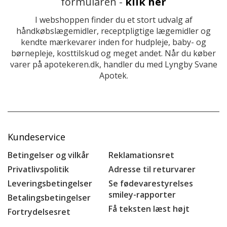
formularen -
klik her
I webshoppen finder du et stort udvalg af
håndkøbslægemidler, receptpligtige lægemidler og
kendte mærkevarer inden for hudpleje, baby- og
børnepleje, kosttilskud og meget andet. Når du køber
varer på apotekeren.dk, handler du med Lyngby Svane
Apotek.
Kundeservice
Betingelser og vilkår
Reklamationsret
Privatlivspolitik
Adresse til returvarer
Leveringsbetingelser
Se fødevarestyrelses
smiley-rapporter
Betalingsbetingelser
Få teksten læst højt
Fortrydelsesret