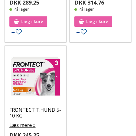
DKK 289,25
DKK 314,76
På lager
På lager
Læg i kurv
Læg i kurv
Tilføj til ønskeseddel
Tilføj til ønskeseddel
FRONTECT T.HUND 5-
10 KG
Læs mere »
DKK 245,25