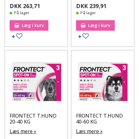
DKK 263,71
DKK 239,91
På lager
På lager
Læg i kurv
Læg i kurv
Tilføj til ønskeseddel
Tilføj til ønskeseddel
FRONTECT T.HUND
FRONTECT T.HUND
20-40 KG
40-60 KG
Læs mere »
Læs mere »