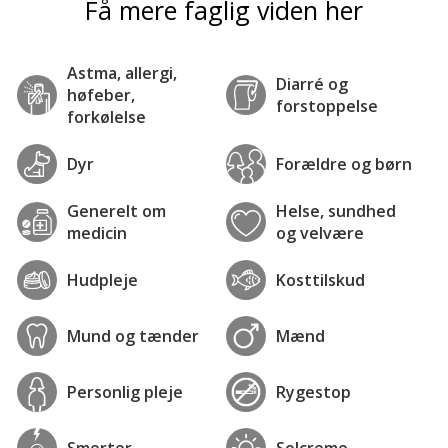
Få mere faglig viden her
Astma, allergi,
Diarré og
høfeber,
forstoppelse
forkølelse
Dyr
Forældre og børn
Generelt om
Helse, sundhed
medicin
og velvære
Hudpleje
Kosttilskud
Mund og tænder
Mænd
Personlig pleje
Rygestop
Smerter
Solcreme