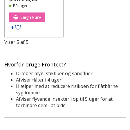
På lager
Læg i kurv
Tilføj til ønskeseddel
Viser
5
af
5
Hvorfor bruge Frontect?
Dræber myg, stikfluer og sandfluer.
Afviser flåter i 4 uger.
Hjælper med at reducere risikoen for flåtbårne
sygdomme.
Afviser flyvende insekter i op til 5 uger for at
forhindre dem i at bide.