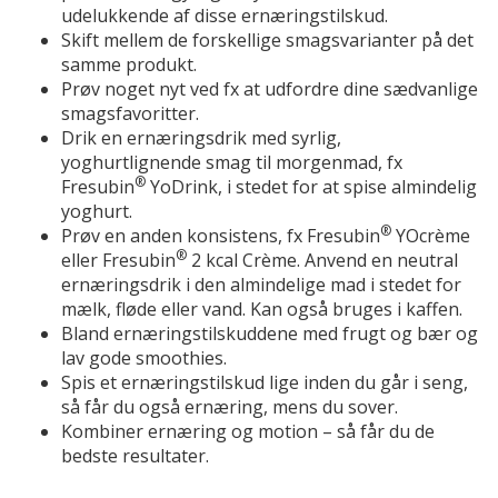
udelukkende af disse ernæringstilskud.
Skift mellem de forskellige smagsvarianter på det
samme produkt.
Prøv noget nyt ved fx at udfordre dine sædvanlige
smagsfavoritter.
Drik en ernæringsdrik med syrlig,
yoghurtlignende smag til morgenmad, fx
®
Fresubin
YoDrink, i stedet for at spise almindelig
yoghurt.
®
Prøv en anden konsistens, fx Fresubin
YOcrème
®
eller Fresubin
2 kcal Crème. Anvend en neutral
ernæringsdrik i den almindelige mad i stedet for
mælk, fløde eller vand. Kan også bruges i kaffen.
Bland ernæringstilskuddene med frugt og bær og
lav gode smoothies.
Spis et ernæringstilskud lige inden du går i seng,
så får du også ernæring, mens du sover.
Kombiner ernæring og motion – så får du de
bedste resultater.