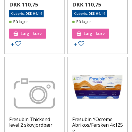
DKK 110,75
DKK 110,75
Klubpris: DKK 94,14
Klubpris: DKK 94,14
På lager
På lager
Læg i kurv
Læg i kurv
Tilføj til ønskeseddel
Tilføj til ønskeseddel
Fresubin Thickend
Fresubin YOcreme
level 2 skovjordbær
Abrikos/Fersken 4x125
g