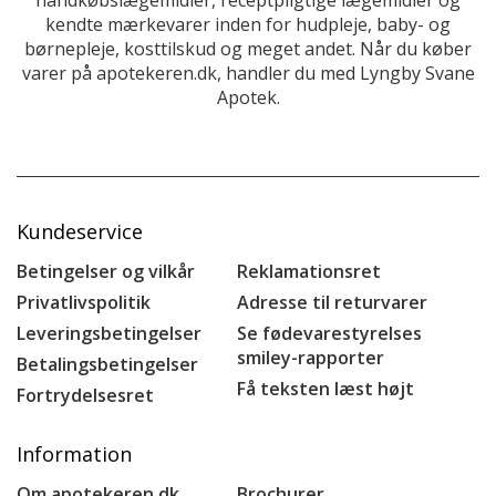
kendte mærkevarer inden for hudpleje, baby- og
børnepleje, kosttilskud og meget andet. Når du køber
varer på apotekeren.dk, handler du med Lyngby Svane
Apotek.
Kundeservice
Betingelser og vilkår
Reklamationsret
Privatlivspolitik
Adresse til returvarer
Leveringsbetingelser
Se fødevarestyrelses
smiley-rapporter
Betalingsbetingelser
Få teksten læst højt
Fortrydelsesret
Information
Om apotekeren.dk
Brochurer