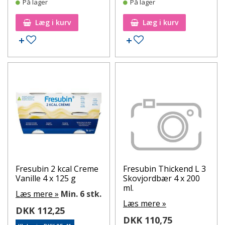
På lager
På lager
Læg i kurv
Læg i kurv
Tilføj til ønskeseddel
Tilføj til ønskeseddel
Fresubin 2 kcal Creme
Fresubin Thickend L 3
Vanille 4 x 125 g
Skovjordbær 4 x 200
ml.
Læs mere »
Min. 6 stk.
Læs mere »
DKK 112,25
DKK 110,75