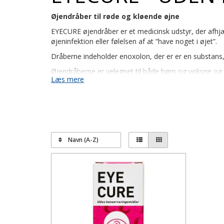
Øjendråber til røde og kløende øjne
EYECURE øjendråber er et medicinsk udstyr, der afhj
øjeninfektion eller følelsen af at ”have noget i øjet”.
Dråberne indeholder enoxolon, der er er en substans
Øjendråberne er velegnet til både børn og voksne og 
Læs mere
Dryp 1-2 dråber i hvert øje 2-3 gange dagligt. EYEC
stuetemperatur og kan bruges i op til 60 dage efter å
Navn (A-Z)