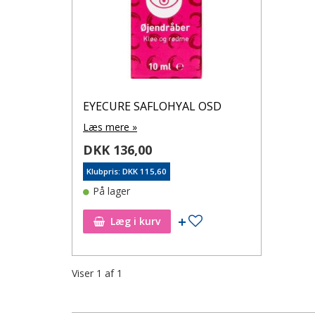
EYECURE SAFLOHYAL OSD
Læs mere »
DKK 136,00
Klubpris: DKK 115,60
På lager
Tilføj til ønskeseddel
Læg i kurv
Viser
1
af
1