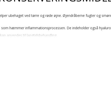
ælper ubehaget ved tørre og røde øjne. Øjendråberne fugter og smør
, som hæmmer inflammationsprocessen. De indeholder også hyaluronsy
kan anvendes til langtidsbehandling.
URE indeholder ingen konserveringsmidler og bør ikke anvendes samtid
bning.