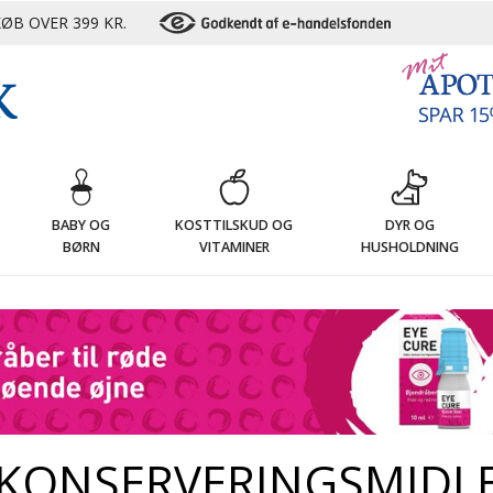
ØB OVER 399 KR.
G
BABY OG
KOSTTILSKUD OG
DYR OG
BØRN
VITAMINER
HUSHOLDNING
 KONSERVERINGSMIDL