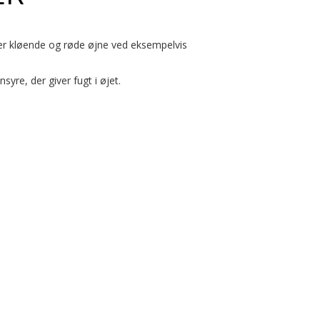
er kløende og røde øjne ved eksempelvis
re, der giver fugt i øjet.
igt med kontaktlinser. Øjendråberne opbevares ved