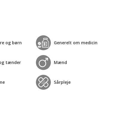
re og børn
Generelt om medicin
og tænder
Mænd
me
Sårpleje