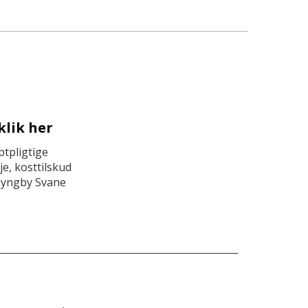
klik her
tpligtige
e, kosttilskud
Lyngby Svane