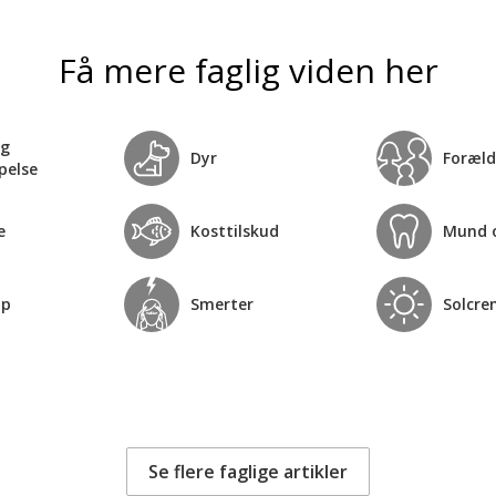
Få mere faglig viden her
og
Dyr
Foræld
pelse
e
Kosttilskud
Mund 
op
Smerter
Solcre
Se flere faglige artikler