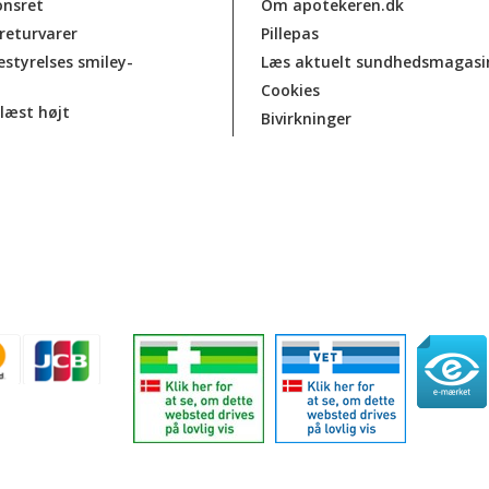
onsret
Om apotekeren.dk
 returvarer
Pillepas
estyrelses smiley-
Læs aktuelt sundhedsmagasi
Cookies
læst højt
Bivirkninger